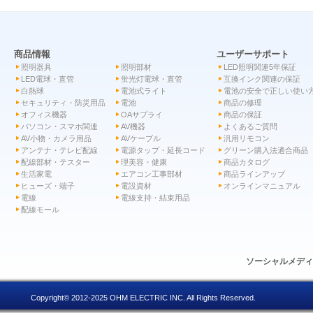
商品情報
ユーザーサポート
照明器具
照明部材
LED照明関連5年保証
LED電球・直管
蛍光灯電球・直管
互換インク関連の保証
白熱球
電池式ライト
電池の安全で正しい使い
セキュリティ・防災用品
電池
商品の修理
オフィス機器
OAサプライ
商品の保証
パソコン・スマホ関連
AV機器
よくあるご質問
AV小物・カメラ用品
AVケーブル
汎用リモコン
アンテナ・テレビ配線
電源タップ・延長コード
グリーン購入法適合商品
配線部材・テスター
理美容・健康
商品カタログ
生活家電
エアコン工事部材
商品ラインアップ
ヒューズ・端子
電設資材
オンラインマニュアル
電線
電線支持・結束用品
配線モール
ソーシャルメデ
Copyright© 2012-2025 OHM ELECTRIC INC. All Rights Reserved.