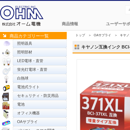
商品情報
ユーザーサ
トップ
＞
OAサプライ
＞
キヤノ
商品カテゴリー一覧
照明器具
キヤノン互換インク BCI-3
照明部材
LED電球・直管
蛍光灯電球・直管
白熱球
電池式ライト
セキュリティ・防災用品
電池
オフィス機器
OAサプライ