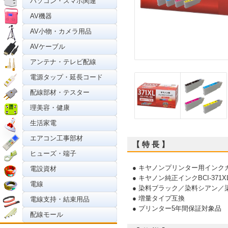
パソコン・スマホ関連
AV機器
AV小物・カメラ用品
AVケーブル
アンテナ・テレビ配線
電源タップ・延長コード
配線部材・テスター
理美容・健康
生活家電
エアコン工事部材
【 特 長 】
ヒューズ・端子
● キヤノンプリンター用インク
電設資材
● キヤノン純正インクBCI-37
電線
● 染料ブラック／染料シアン／
● 増量タイプ互換
電線支持・結束用品
● プリンター5年間保証対象品
配線モール