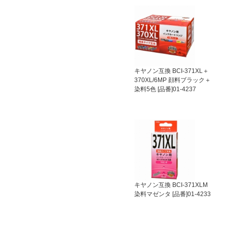
キヤノン互換 BCI-371XL＋
370XL/6MP 顔料ブラック＋
染料5色 [品番]01-4237
キヤノン互換 BCI-371XLM
染料マゼンタ [品番]01-4233