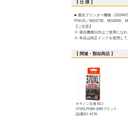
【 仕 様 】
■ 適合プリンター機種（2024年
PIXUS／MG5730、MG6930、MG
【ご注意】
※ 適合機種以外はご使用になれ
※ 本品は純正インクを使用し
【 関連・類似商品 】
キヤノン互換 BCI-
370XLPGBK 顔料ブラック
[品番]01-4230