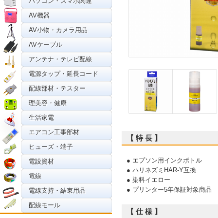
パソコン・スマホ関連
AV機器
AV小物・カメラ用品
AVケーブル
アンテナ・テレビ配線
電源タップ・延長コード
配線部材・テスター
理美容・健康
生活家電
エアコン工事部材
【 特 長 】
ヒューズ・端子
● エプソン用インクボトル
電設資材
● ハリネズミHAR-Y互換
電線
● 染料イエロー
● プリンター5年保証対象商品
電線支持・結束用品
配線モール
【 仕 様 】