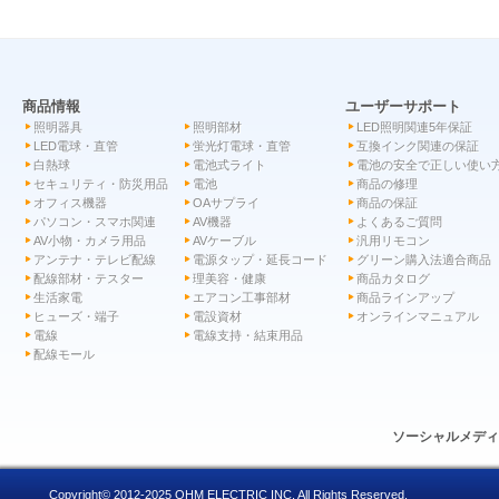
商品情報
ユーザーサポート
照明器具
照明部材
LED照明関連5年保証
LED電球・直管
蛍光灯電球・直管
互換インク関連の保証
白熱球
電池式ライト
電池の安全で正しい使い
セキュリティ・防災用品
電池
商品の修理
オフィス機器
OAサプライ
商品の保証
パソコン・スマホ関連
AV機器
よくあるご質問
AV小物・カメラ用品
AVケーブル
汎用リモコン
アンテナ・テレビ配線
電源タップ・延長コード
グリーン購入法適合商品
配線部材・テスター
理美容・健康
商品カタログ
生活家電
エアコン工事部材
商品ラインアップ
ヒューズ・端子
電設資材
オンラインマニュアル
電線
電線支持・結束用品
配線モール
ソーシャルメデ
Copyright© 2012-2025 OHM ELECTRIC INC. All Rights Reserved.