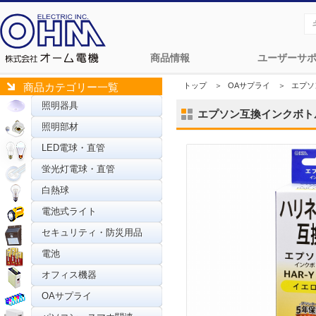
商品情報
ユーザーサ
トップ
＞
OAサプライ
＞
エプソ
商品カテゴリー一覧
照明器具
エプソン互換インクボトル 
照明部材
LED電球・直管
蛍光灯電球・直管
白熱球
電池式ライト
セキュリティ・防災用品
電池
オフィス機器
OAサプライ