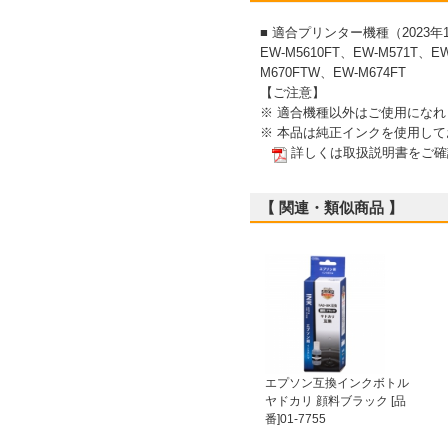
■ 適合プリンター機種（2023年
EW-M5610FT、EW-M571T、E
M670FTW、EW-M674FT
【ご注意】
※ 適合機種以外はご使用になれ
※ 本品は純正インクを使用し
詳しくは取扱説明書をご確
【 関連・類似商品 】
エプソン互換インクボトル
ヤドカリ 顔料ブラック [品
番]01-7755