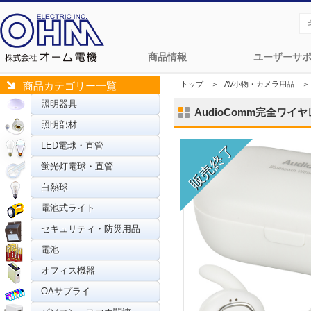
商品情報
ユーザーサ
トップ
＞
AV小物・カメラ用品
＞
商品カテゴリー一覧
照明器具
AudioComm完全ワイヤレ
照明部材
LED電球・直管
蛍光灯電球・直管
白熱球
電池式ライト
セキュリティ・防災用品
電池
オフィス機器
OAサプライ