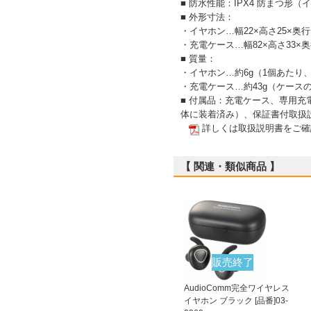
■ 防水性能：IPX4 防まつ形
■ 外形寸法：
・イヤホン…幅22×高さ25×奥
・充電ケース…幅82×高さ33×奥
■ 質量：
・イヤホン…約6g（1個あたり
・充電ケース…約43g（ケース
■ 付属品：充電ケース、専用充
体に装着済み）、保証書付取扱
詳しくは取扱説明書をご確
【 関連・類似商品 】
販売終了
AudioComm完全ワイヤレス
イヤホン ブラック [品番]03-