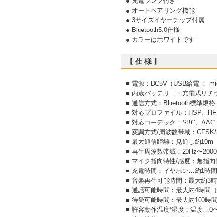
● 充電ランプ付き
● オートペアリング機能
● 3サイズイヤーチップ付属
● Bluetooth5.0仕様
● カラーはホワイトです
【 仕 様 】
■ 電源：DC5V（USB給電 ： m
■ 内蔵バッテリー：充電式リチウ
■ 通信方式：Bluetooth標準規格 V
■ 対応プロファイル：HSP、HFP
■ 対応コーデック：SBC、AAC
■ 変調方式/周波数帯域：GFSK/2.
■ 最大通信距離：見通し約10m（C
■ 再生周波数帯域：20Hz〜2000
■ マイク指向特性/感度：無指向性/
■ 充電時間：イヤホン…約1時
■ 音楽再生可能時間：最大約3時
■ 通話可能時間：最大約4時間（
■ 待受可能時間：最大約100時
■ 許容動作温度/湿度：温度…0〜