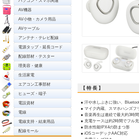
パソコン・スマホ関連
AV機器
AV小物・カメラ用品
AVケーブル
アンテナ・テレビ配線
電源タップ・延長コード
配線部材・テスター
理美容・健康
生活家電
エアコン工事部材
【 特 長 】
ヒューズ・端子
● 汗や水しぶきに強い、Bluet
電設資材
● マイク内蔵、スマホハンズフ
電線
● 音楽再生は連続で最大約3時間
● 充電ケースは約2時間でフル
電線支持・結束用品
● 防水性能IPX4の防まつ形
配線モール
● iOSコーデックAAC対応