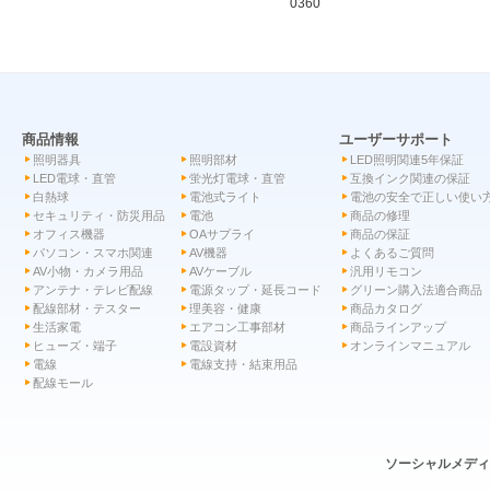
0360
商品情報
ユーザーサポート
照明器具
照明部材
LED照明関連5年保証
LED電球・直管
蛍光灯電球・直管
互換インク関連の保証
白熱球
電池式ライト
電池の安全で正しい使い
セキュリティ・防災用品
電池
商品の修理
オフィス機器
OAサプライ
商品の保証
パソコン・スマホ関連
AV機器
よくあるご質問
AV小物・カメラ用品
AVケーブル
汎用リモコン
アンテナ・テレビ配線
電源タップ・延長コード
グリーン購入法適合商品
配線部材・テスター
理美容・健康
商品カタログ
生活家電
エアコン工事部材
商品ラインアップ
ヒューズ・端子
電設資材
オンラインマニュアル
電線
電線支持・結束用品
配線モール
ソーシャルメデ