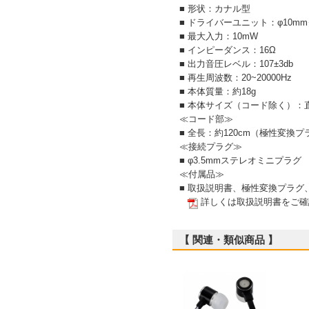
■ 形状：カナル型
■ ドライバーユニット：φ10m
■ 最大入力：10mW
■ インピーダンス：16Ω
■ 出力音圧レベル：107±3db
■ 再生周波数：20~20000Hz
■ 本体質量：約18g
■ 本体サイズ（コード除く）：直
≪コード部≫
■ 全長：約120cm（極性変換プ
≪接続プラグ≫
■ φ3.5mmステレオミニプラグ
≪付属品≫
■ 取扱説明書、極性変換プラグ
詳しくは取扱説明書をご確
【 関連・類似商品 】