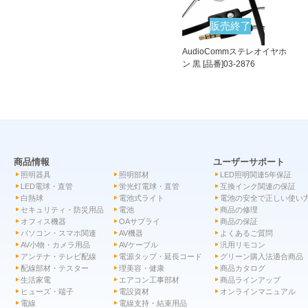
販売終了
AudioCommステレオイヤホ
ン 黒 [品番]03-2876
商品情報
ユーザーサポート
照明器具
照明部材
LED照明関連5年保証
LED電球・直管
蛍光灯電球・直管
互換インク関連の保証
白熱球
電池式ライト
電池の安全で正しい使い
セキュリティ・防災用品
電池
商品の修理
オフィス機器
OAサプライ
商品の保証
パソコン・スマホ関連
AV機器
よくあるご質問
AV小物・カメラ用品
AVケーブル
汎用リモコン
アンテナ・テレビ配線
電源タップ・延長コード
グリーン購入法適合商品
配線部材・テスター
理美容・健康
商品カタログ
生活家電
エアコン工事部材
商品ラインアップ
ヒューズ・端子
電設資材
オンラインマニュアル
電線
電線支持・結束用品