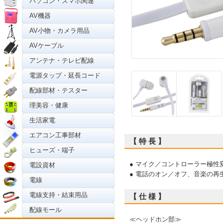
パソコン・スマホ関連
AV機器
AV小物・カメラ用品
AVケーブル
アンテナ・テレビ配線
電源タップ・延長コード
配線部材・テスター
理美容・健康
生活家電
エアコン工事部材
【 特 長 】
ヒューズ・端子
● マイク／コントローラー極
電設資材
● 電話のオン／オフ、音楽の
電線
電線支持・結束用品
【 仕 様 】
配線モール
≪ヘッドホン部≫