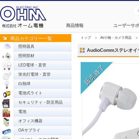
商品情報
ユーザーサ
トップ
＞
AV小物・カメラ用品
＞
商品カテゴリー一覧
照明器具
AudioCommステレオイヤホ
照明部材
LED電球・直管
蛍光灯電球・直管
白熱球
電池式ライト
セキュリティ・防災用品
電池
オフィス機器
OAサプライ