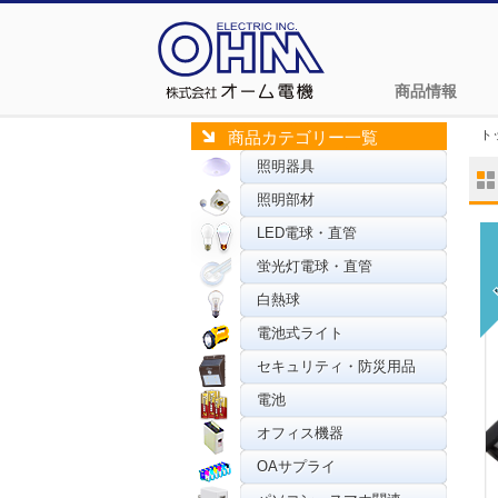
商品情報
ト
商品カテゴリー一覧
照明器具
照明部材
LED電球・直管
蛍光灯電球・直管
白熱球
電池式ライト
セキュリティ・防災用品
電池
オフィス機器
OAサプライ