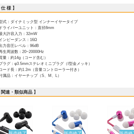
 仕 様 】
 型式：ダイナミック型 インナーイヤータイプ
 ドライバーユニット：直径8mm
 最大許容入力：32mW
 インピーダンス：16Ω
 出力音圧レベル：96dB
 再生周波数：20~20000Hz
 質量：約14g（コード含む）
 プラグ：φ3.5mmステレオミニプラグ（I型金メッキ）
 コード長：約1.2m（音量コントローラー付き）
 付属品：イヤーチップ（S、M、L）
 関連・類似商品 】
販売終了
販売終了
販売終