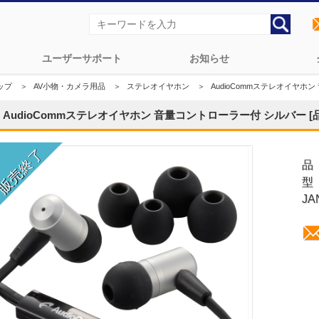
ユーザーサポート
お知らせ
ップ
＞
AV小物・カメラ用品
＞
ステレオイヤホン
＞
AudioCommステレオイヤホン 
AudioCommステレオイヤホン 音量コントローラー付 シルバー [品番]
品
型
JA