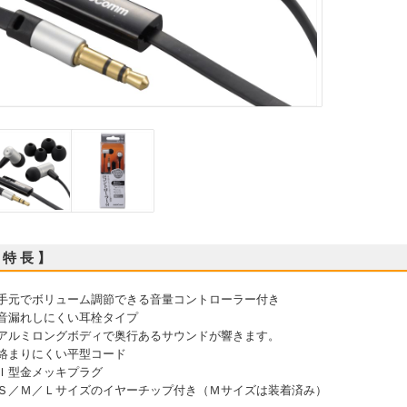
 特 長 】
 手元でボリューム調節できる音量コントローラー付き
 音漏れしにくい耳栓タイプ
 アルミロングボディで奥行あるサウンドが響きます。
 絡まりにくい平型コード
 Ｉ型金メッキプラグ
 Ｓ／Ｍ／Ｌサイズのイヤーチップ付き（Ｍサイズは装着済み）