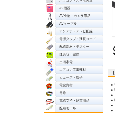
パソコン・スマホ関連
AV機器
AV小物・カメラ用品
AVケーブル
アンテナ・テレビ配線
電源タップ・延長コード
配線部材・テスター
理美容・健康
生活家電
エアコン工事部材
【
ヒューズ・端子
●
電設資材
●
電線
●
●
電線支持・結束用品
●
配線モール
●