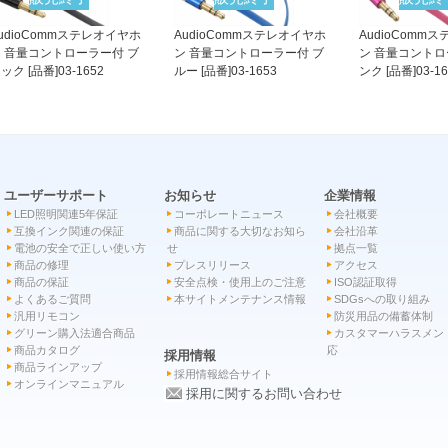
udioCommステレオイヤホ
AudioCommステレオイヤホ
AudioComm
 音量コントローラー付 ブ
ン 音量コントローラー付 ブ
ン 音量コントロ
ック [品番]03-1652
ルー [品番]03-1653
ンク [品番]03-16
ユーザーサポート
お知らせ
企業情報
LED照明関連5年保証
コーポレートニュース
会社概要
互換インク関連の保証
商品に関する大切なお知ら
会社沿革
電池の安全で正しい使い方
せ
拠点一覧
商品の修理
プレスリリース
アクセス
商品の保証
安全点検・使用上のご注意
ISO認証取得
よくあるご質問
本サイトメンテナンス情報
SDGsへの取り組み
汎用リモコン
防災用品の備蓄体制
グリーン購入法適合商品
カスタマーハラスメン
商品カタログ
応
採用情報
商品ラインアップ
採用情報総合サイト
オンラインマニュアル
採用に関するお問い合わせ