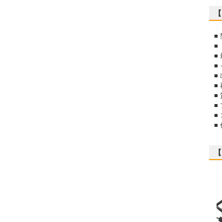
【
■
■
■
■
■
■
■
■
■
■
【