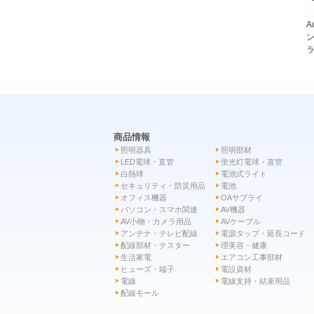
A
ン
ラ
商品情報
照明器具
照明部材
LED電球・直管
蛍光灯電球・直管
白熱球
電池式ライト
セキュリティ・防災用品
電池
オフィス機器
OAサプライ
パソコン・スマホ関連
AV機器
AV小物・カメラ用品
AVケーブル
アンテナ・テレビ配線
電源タップ・延長コード
配線部材・テスター
理美容・健康
生活家電
エアコン工事部材
ヒューズ・端子
電設資材
電線
電線支持・結束用品
配線モール