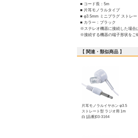
■ コード長：5m
■ 片耳モノラルタイプ
■ φ3.5mm ミニプラグ ストレ
■ カラー：ブラック
※ステレオ機器に接続した場合
※接続する機器の端子形状をご
【 関連・類似商品 】
片耳モノラルイヤホン φ3.5
ストレート型 ラジオ用 1m
白 [品番]03-3164