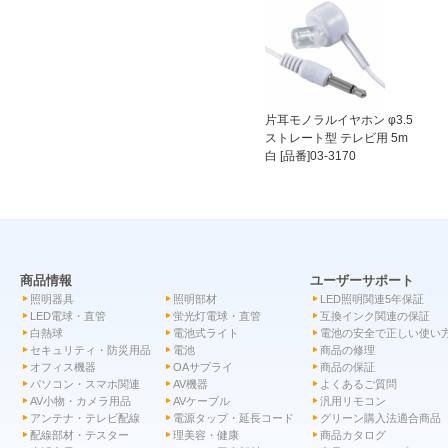
片耳モノラルイヤホン φ3.5
ストレート型 テレビ用 5m
白 [品番]03-3170
商品情報
ユーザーサポート
照明器具
照明部材
LED照明関連5年保証
LED電球・直管
蛍光灯電球・直管
互換インク関連の保証
白熱球
電池式ライト
電池の安全で正しい使い
セキュリティ・防災用品
電池
商品の修理
オフィス機器
OAサプライ
商品の保証
パソコン・スマホ関連
AV機器
よくあるご質問
AV小物・カメラ用品
AVケーブル
汎用リモコン
アンテナ・テレビ配線
電源タップ・延長コード
グリーン購入法適合商品
配線部材・テスター
理美容・健康
商品カタログ