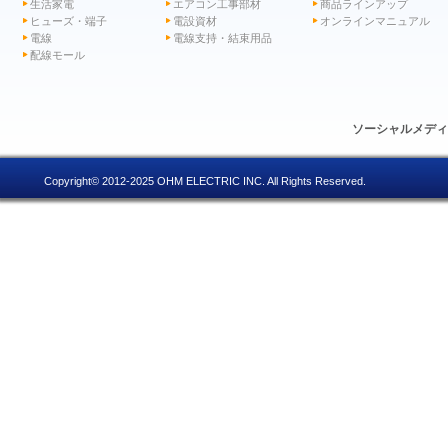
生活家電
エアコン工事部材
商品ラインアップ
ヒューズ・端子
電設資材
オンラインマニュアル
電線
電線支持・結束用品
配線モール
ソーシャルメデ
Copyright© 2012-2025 OHM ELECTRIC INC. All Rights Reserved.