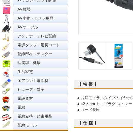
パソコン・スマホ関連
AV機器
AV小物・カメラ用品
AVケーブル
アンテナ・テレビ配線
電源タップ・延長コード
配線部材・テスター
理美容・健康
生活家電
エアコン工事部材
【 特 長 】
ヒューズ・端子
● 片耳モノラルタイプのイヤホ
電設資材
● φ3.5mm ミニプラグ ス
電線
● コード長5m
電線支持・結束用品
【 仕 様 】
配線モール