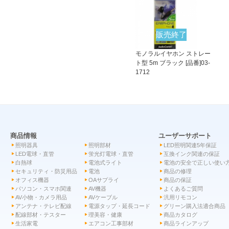
販売終了
モノラルイヤホン ストレー
ト型 5m ブラック [品番]03-
1712
商品情報
ユーザーサポート
照明器具
照明部材
LED照明関連5年保証
LED電球・直管
蛍光灯電球・直管
互換インク関連の保証
白熱球
電池式ライト
電池の安全で正しい使い
セキュリティ・防災用品
電池
商品の修理
オフィス機器
OAサプライ
商品の保証
パソコン・スマホ関連
AV機器
よくあるご質問
AV小物・カメラ用品
AVケーブル
汎用リモコン
アンテナ・テレビ配線
電源タップ・延長コード
グリーン購入法適合商品
配線部材・テスター
理美容・健康
商品カタログ
生活家電
エアコン工事部材
商品ラインアップ