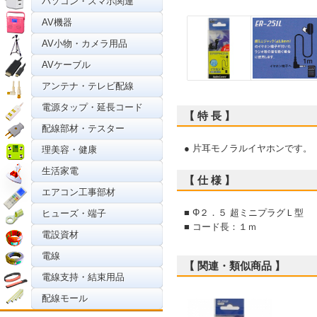
パソコン・スマホ関連
AV機器
AV小物・カメラ用品
AVケーブル
アンテナ・テレビ配線
電源タップ・延長コード
【 特 長 】
配線部材・テスター
● 片耳モノラルイヤホンです。
理美容・健康
生活家電
【 仕 様 】
エアコン工事部材
■ Φ２．５ 超ミニプラグＬ型
ヒューズ・端子
■ コード長：１ｍ
電設資材
電線
【 関連・類似商品 】
電線支持・結束用品
配線モール