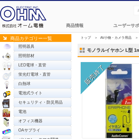
商品情報
ユーザーサ
トップ
＞
AV小物・カメラ用品
＞
商品カテゴリー一覧
照明器具
モノラルイヤホン L型 1m 
照明部材
LED電球・直管
蛍光灯電球・直管
白熱球
電池式ライト
セキュリティ・防災用品
電池
オフィス機器
OAサプライ