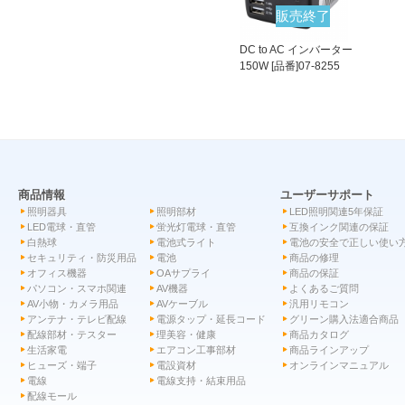
販売終了
DC to AC インバーター
150W [品番]07-8255
商品情報
ユーザーサポート
照明器具
照明部材
LED照明関連5年保証
LED電球・直管
蛍光灯電球・直管
互換インク関連の保証
白熱球
電池式ライト
電池の安全で正しい使い
セキュリティ・防災用品
電池
商品の修理
オフィス機器
OAサプライ
商品の保証
パソコン・スマホ関連
AV機器
よくあるご質問
AV小物・カメラ用品
AVケーブル
汎用リモコン
アンテナ・テレビ配線
電源タップ・延長コード
グリーン購入法適合商品
配線部材・テスター
理美容・健康
商品カタログ
生活家電
エアコン工事部材
商品ラインアップ
ヒューズ・端子
電設資材
オンラインマニュアル
電線
電線支持・結束用品
配線モール