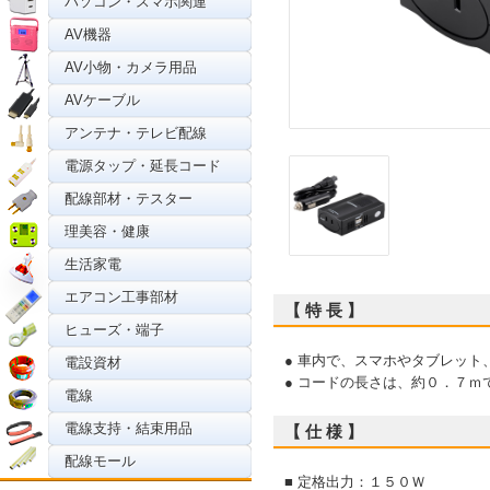
パソコン・スマホ関連
AV機器
AV小物・カメラ用品
AVケーブル
アンテナ・テレビ配線
電源タップ・延長コード
配線部材・テスター
理美容・健康
生活家電
エアコン工事部材
【 特 長 】
ヒューズ・端子
● 車内で、スマホやタブレッ
電設資材
● コードの長さは、約０．７ｍ
電線
電線支持・結束用品
【 仕 様 】
配線モール
■ 定格出力：１５０Ｗ