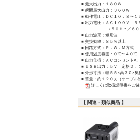
■ 最大出力：１８０Ｗ
■ 瞬間最大出力：３６０Ｗ
■ 動作電圧：ＤＣ１０．８〜
■ 出力電圧：ＡＣ１００Ｖ ５
（５０Ｈｚ／６０Ｈｚ
■ 出力波形：矩形波
■ 交換効率：８５％以上
■ 回路方式：Ｐ．Ｗ．Ｍ方式
■ 使用温度範囲：０℃〜４０℃
■ 出力仕様：ＡＣコンセント×
■ ＵＳＢ出力：５Ｖ 定格２．
■ 外形寸法：幅５５×高３０×
■ 質量：約１２０ｇ（ケーブル
詳しくは取扱説明書をご確
【 関連・類似商品 】