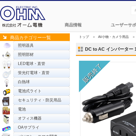
商品情報
ユーザーサ
トップ
＞
AV小物・カメラ用品
＞
商品カテゴリー一覧
照明器具
DC to AC インバーター 1
照明部材
LED電球・直管
蛍光灯電球・直管
白熱球
電池式ライト
セキュリティ・防災用品
電池
オフィス機器
OAサプライ