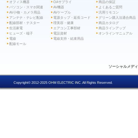
オフィス機器
OAサプライ
商品の保証
パソコン・スマホ関連
AV機器
よくあるご質問
AV小物・カメラ用品
AVケーブル
汎用リモコン
アンテナ・テレビ配線
電源タップ・延長コード
グリーン購入法適合商品
配線部材・テスター
理美容・健康
商品カタログ
生活家電
エアコン工事部材
商品ラインアップ
ヒューズ・端子
電設資材
オンラインマニュアル
電線
電線支持・結束用品
配線モール
ソーシャルメデ
Copyright© 2012-2025 OHM ELECTRIC INC. All Rights Reserved.