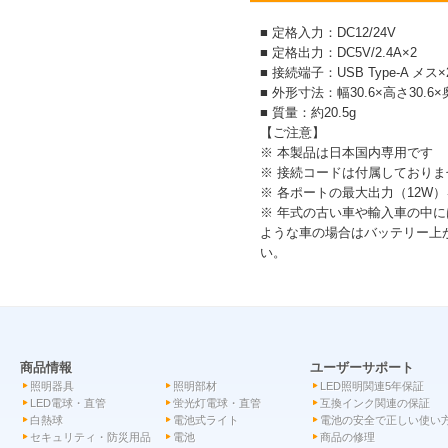
■ 定格入力：DC12/24V
■ 定格出力：DC5V/2.4A×2
■ 接続端子：USB Type-A メス×
■ 外形寸法：幅30.6×高さ30.6×
■ 質量：約20.5g
【ご注意】
※ 本製品は日本国内専用です
※ 接続コードは付属しておりま
※ 各ポートの最大出力（12
※ 年式の古い車や輸入車の中
ような車の場合はバッテリー上
い。
商品情報
ユーザーサポート
照明器具
照明部材
LED照明関連5年保証
LED電球・直管
蛍光灯電球・直管
互換インク関連の保証
白熱球
電池式ライト
電池の安全で正しい使い
セキュリティ・防災用品
電池
商品の修理