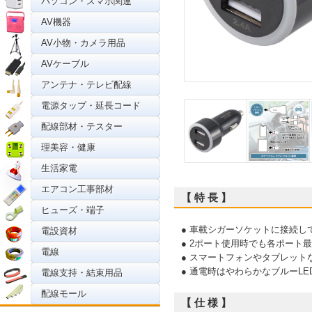
パソコン・スマホ関連
AV機器
AV小物・カメラ用品
AVケーブル
アンテナ・テレビ配線
電源タップ・延長コード
配線部材・テスター
理美容・健康
生活家電
エアコン工事部材
【 特 長 】
ヒューズ・端子
● 車載シガーソケットに接続し
電設資材
● 2ポート使用時でも各ポート
電線
● スマートフォンやタブレッ
● 通電時はやわらかなブルーLE
電線支持・結束用品
配線モール
【 仕 様 】