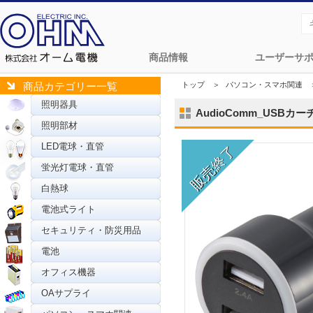
商品情報
ユーザーサ
トップ
＞
パソコン・スマホ関連
商品カテゴリー一覧
照明器具
AudioComm_USBカーチャ
照明部材
LED電球・直管
蛍光灯電球・直管
白熱球
電池式ライト
セキュリティ・防災用品
電池
オフィス機器
OAサプライ