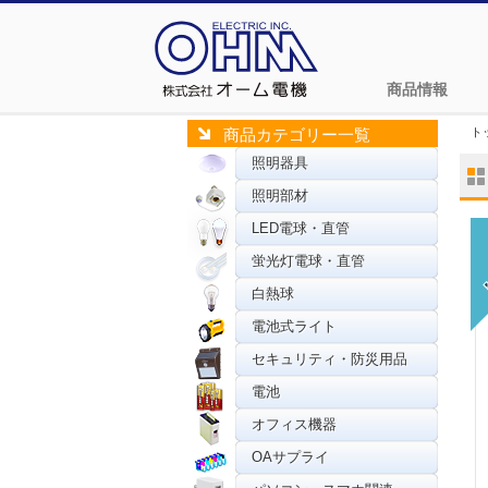
商品情報
ト
商品カテゴリー一覧
照明器具
照明部材
LED電球・直管
蛍光灯電球・直管
白熱球
電池式ライト
セキュリティ・防災用品
電池
オフィス機器
OAサプライ