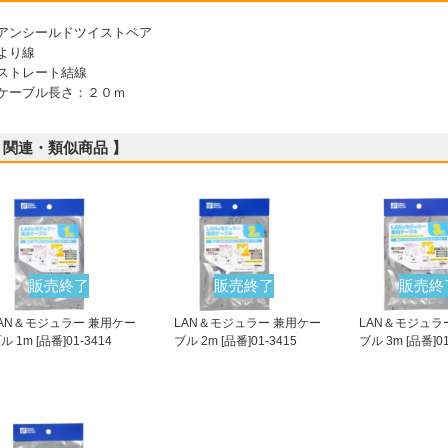
 アンシールドツイストペア
 より線
 ストレート結線
 ケーブル長さ：２０ｍ
 関連・類似商品 】
販売終了
販売終了
販売終
AN＆モジュラー 兼用ケー
LAN＆モジュラー 兼用ケー
LAN＆モジュラ
ル 1m [品番]01-3414
ブル 2m [品番]01-3415
ブル 3m [品番]01