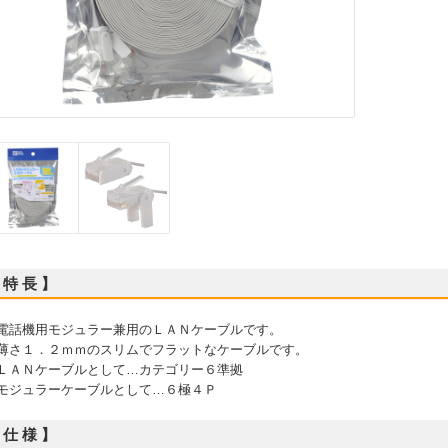
 特 長 】
 電話機用モジュラー兼用のＬＡＮケーブルです。
 薄さ１．２ｍｍのスリムでフラットなケーブルです。
 ＬＡＮケーブルとして…カテゴリー６準拠
 モジュラーケーブルとして…６極４Ｐ
 仕 様 】