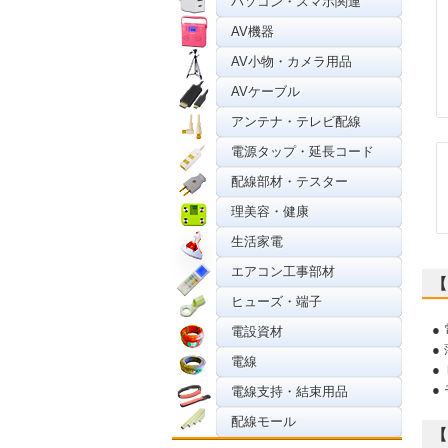
パソコン・スマホ関連
AV機器
AV小物・カメラ用品
AVケーブル
アンテナ・テレビ配線
電源タップ・延長コード
配線部材・テスター
理美容・健康
生活家電
エアコン工事部材
【
ヒューズ・端子
●
電設資材
●
電線
●
●
電線支持・結束用品
配線モール
【