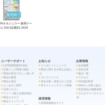
販売終了
AN＆モジュラー 兼用ケー
ル 10m [品番]01-3418
ユーザーサポート
お知らせ
企業情報
LED照明関連5年保証
コーポレートニュース
会社概要
互換インク関連の保証
商品に関する大切なお知ら
会社沿革
電池の安全で正しい使い方
せ
拠点一覧
商品の修理
プレスリリース
アクセス
商品の保証
安全点検・使用上のご注意
ISO認証取得
よくあるご質問
本サイトメンテナンス情報
SDGsへの取り組み
汎用リモコン
防災用品の備蓄体制
グリーン購入法適合商品
カスタマーハラスメン
商品カタログ
応
採用情報
商品ラインアップ
採用情報総合サイト