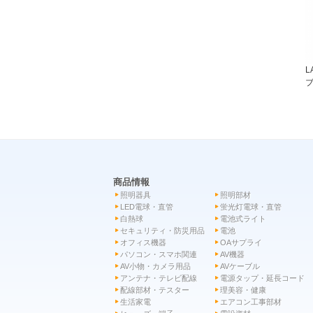
L
ブ
商品情報
照明器具
照明部材
LED電球・直管
蛍光灯電球・直管
白熱球
電池式ライト
セキュリティ・防災用品
電池
オフィス機器
OAサプライ
パソコン・スマホ関連
AV機器
AV小物・カメラ用品
AVケーブル
アンテナ・テレビ配線
電源タップ・延長コード
配線部材・テスター
理美容・健康
生活家電
エアコン工事部材