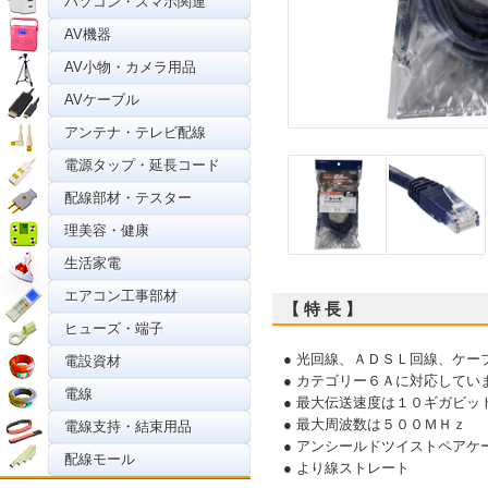
パソコン・スマホ関連
AV機器
AV小物・カメラ用品
AVケーブル
アンテナ・テレビ配線
電源タップ・延長コード
配線部材・テスター
理美容・健康
生活家電
エアコン工事部材
【 特 長 】
ヒューズ・端子
● 光回線、ＡＤＳＬ回線、ケ
電設資材
● カテゴリー６Ａに対応してい
電線
● 最大伝送速度は１０ギガビッ
● 最大周波数は５００ＭＨｚ
電線支持・結束用品
● アンシールドツイストペアケ
配線モール
● より線ストレート