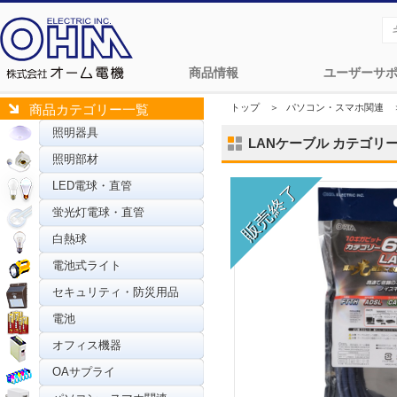
商品情報
ユーザーサ
トップ
＞
パソコン・スマホ関連
商品カテゴリー一覧
照明器具
LANケーブル カテゴリー6A
照明部材
LED電球・直管
蛍光灯電球・直管
白熱球
電池式ライト
セキュリティ・防災用品
電池
オフィス機器
OAサプライ