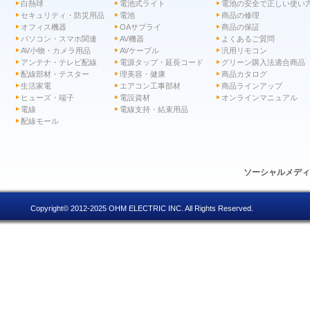
白熱球
電池式ライト
電池の安全で正しい使い
セキュリティ・防災用品
電池
商品の修理
オフィス機器
OAサプライ
商品の保証
パソコン・スマホ関連
AV機器
よくあるご質問
AV小物・カメラ用品
AVケーブル
汎用リモコン
アンテナ・テレビ配線
電源タップ・延長コード
グリーン購入法適合商品
配線部材・テスター
理美容・健康
商品カタログ
生活家電
エアコン工事部材
商品ラインアップ
ヒューズ・端子
電設資材
オンラインマニュアル
電線
電線支持・結束用品
配線モール
ソーシャルメデ
Copyright© 2012-2025 OHM ELECTRIC INC. All Rights Reserved.