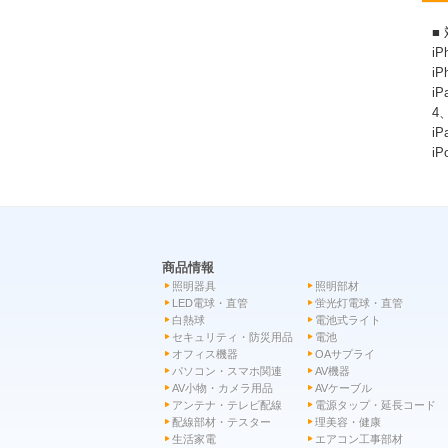
■
iP
iP
iP
4、
iP
iP
商品情報
照明器具
照明部材
LED電球・直管
蛍光灯電球・直管
白熱球
電池式ライト
セキュリティ・防災用品
電池
オフィス機器
OAサプライ
パソコン・スマホ関連
AV機器
AV小物・カメラ用品
AVケーブル
アンテナ・テレビ配線
電源タップ・延長コード
配線部材・テスター
理美容・健康
生活家電
エアコン工事部材