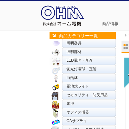
商品情報
ト
商品カテゴリー一覧
照明器具
照明部材
LED電球・直管
蛍光灯電球・直管
白熱球
電池式ライト
セキュリティ・防災用品
電池
オフィス機器
OAサプライ