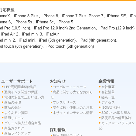
 対応機種
honeX、iPhone 8 Plus、iPhone 8、iPhone 7 Plus iPhone 7、iPhone SE、iPh
hone 6、iPhone 5s、iPhone 5c、iPhone 5
ad Pro (10.5 inch)、iPad Pro 12.9 inch) 2nd Generation、iPad Pro (12.9 inch)
iPad Air 2、iPad mini 3、iPadAir
ad mini 2、iPad mini、iPad (5th generation)、iPad (4th generation)、
od touch (6th generation)、iPod touch (5th generation)
ユーザーサポート
お知らせ
企業情報
LED照明関連5年保証
コーポレートニュース
会社概要
互換インク関連の保証
商品に関する大切なお知ら
会社沿革
電池の安全で正しい使い方
せ
拠点一覧
商品の修理
プレスリリース
アクセス
商品の保証
安全点検・使用上のご注意
ISO認証取得
よくあるご質問
本サイトメンテナンス情報
SDGsへの取り組み
汎用リモコン
防災用品の備蓄体制
グリーン購入法適合商品
カスタマーハラスメン
商品カタログ
応
採用情報
商品ラインアップ
採用情報総合サイト