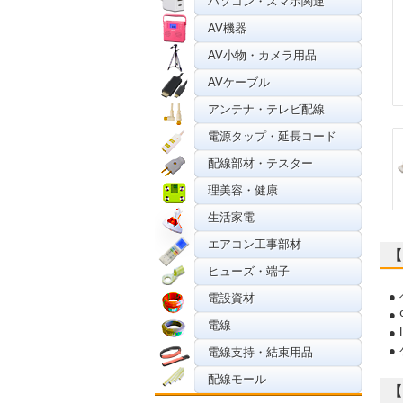
パソコン・スマホ関連
AV機器
AV小物・カメラ用品
AVケーブル
アンテナ・テレビ配線
電源タップ・延長コード
配線部材・テスター
理美容・健康
生活家電
エアコン工事部材
【
ヒューズ・端子
●
電設資材
●
電線
●
●
電線支持・結束用品
配線モール
【