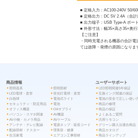
■ 定格入力：AC100-240V 50/60H
■ 定格出力：DC 5V 2.4A（
■ 出力端子：USB Type-A ポー
■ 外形寸法：幅35×高さ35×奥行
【ご注意】
・同時充電される機器の合計電
ては故障・発煙の原因になりま
商品情報
ユーザーサポート
照明器具
照明部材
LED照明関連5年保証
LED電球・直管
蛍光灯電球・直管
互換インク関連の保証
白熱球
電池式ライト
電池の安全で正しい使い
セキュリティ・防災用品
電池
商品の修理
オフィス機器
OAサプライ
商品の保証
パソコン・スマホ関連
AV機器
よくあるご質問
AV小物・カメラ用品
AVケーブル
汎用リモコン
アンテナ・テレビ配線
電源タップ・延長コード
グリーン購入法適合商品
配線部材・テスター
理美容・健康
商品カタログ
生活家電
エアコン工事部材
商品ラインアップ