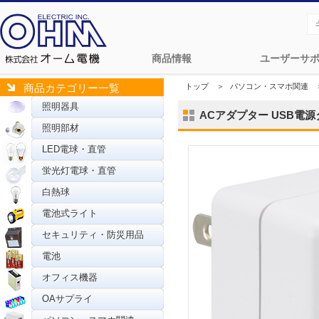
商品情報
ユーザーサ
トップ
＞
パソコン・スマホ関連
商品カテゴリー一覧
照明器具
ACアダプター USB電源タッ
照明部材
LED電球・直管
蛍光灯電球・直管
白熱球
電池式ライト
セキュリティ・防災用品
電池
オフィス機器
OAサプライ