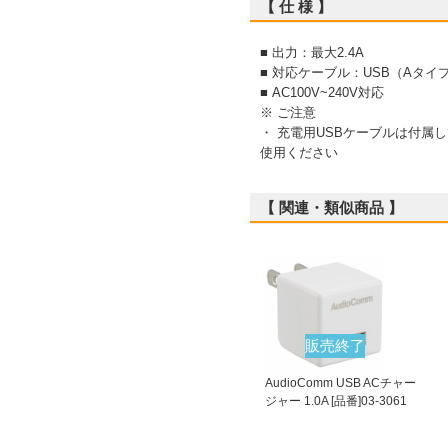
【 仕 様 】
■ 出力：最大2.4A
■ 対応ケーブル：USB（Aタイ
■ AC100V~240V対応
※ ご注意
・ 充電用USBケーブルは付属
使用ください
【 関連・類似商品 】
販売終了
AudioComm USB ACチャー
ジャー 1.0A [品番]03-3061