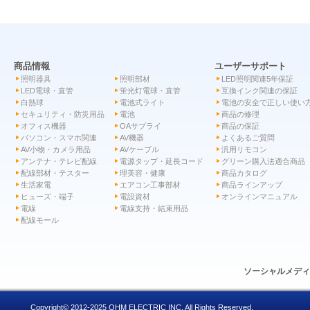
商品情報
ユーザーサポート
照明器具
照明部材
LED照明関連5年保証
LED電球・直管
蛍光灯電球・直管
互換インク関連の保証
白熱球
電池式ライト
電池の安全で正しい使い
セキュリティ・防災用品
電池
商品の修理
オフィス機器
OAサプライ
商品の保証
パソコン・スマホ関連
AV機器
よくあるご質問
AV小物・カメラ用品
AVケーブル
汎用リモコン
アンテナ・テレビ配線
電源タップ・延長コード
グリーン購入法適合商品
配線部材・テスター
理美容・健康
商品カタログ
生活家電
エアコン工事部材
商品ラインアップ
ヒューズ・端子
電設資材
オンラインマニュアル
電線
電線支持・結束用品
配線モール
ソーシャルメデ
Copyright© 2012-2025 OHM ELECTRIC INC. All Rights Reserved.