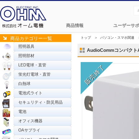
商品情報
ユーザーサ
トップ
＞
パソコン・スマホ関連
商品カテゴリー一覧
照明器具
AudioCommコンパクトAC
照明部材
LED電球・直管
蛍光灯電球・直管
白熱球
電池式ライト
セキュリティ・防災用品
電池
オフィス機器
OAサプライ