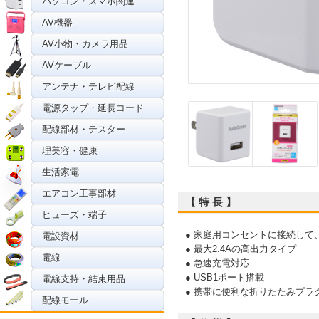
パソコン・スマホ関連
AV機器
AV小物・カメラ用品
AVケーブル
アンテナ・テレビ配線
電源タップ・延長コード
配線部材・テスター
理美容・健康
生活家電
エアコン工事部材
【 特 長 】
ヒューズ・端子
● 家庭用コンセントに接続して
電設資材
● 最大2.4Aの高出力タイプ
電線
● 急速充電対応
● USB1ポート搭載
電線支持・結束用品
● 携帯に便利な折りたたみプラ
配線モール