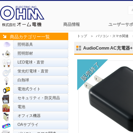
商品情報
ユーザーサ
トップ
＞
パソコン・スマホ関連
商品カテゴリー一覧
照明器具
AudioComm AC充電器
照明部材
LED電球・直管
蛍光灯電球・直管
白熱球
電池式ライト
セキュリティ・防災用品
電池
オフィス機器
OAサプライ