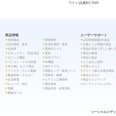
ワイト [品番]01-7045
商品情報
ユーザーサポート
照明器具
照明部材
LED照明関連5年保証
LED電球・直管
蛍光灯電球・直管
互換インク関連の保証
白熱球
電池式ライト
電池の安全で正しい使い
セキュリティ・防災用品
電池
商品の修理
オフィス機器
OAサプライ
商品の保証
パソコン・スマホ関連
AV機器
よくあるご質問
AV小物・カメラ用品
AVケーブル
汎用リモコン
アンテナ・テレビ配線
電源タップ・延長コード
グリーン購入法適合商品
配線部材・テスター
理美容・健康
商品カタログ
生活家電
エアコン工事部材
商品ラインアップ
ヒューズ・端子
電設資材
オンラインマニュアル
電線
電線支持・結束用品
配線モール
ソーシャルメデ