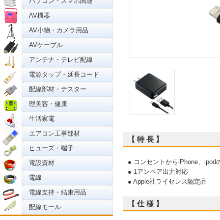
パソコン・スマホ関連
AV機器
AV小物・カメラ用品
AVケーブル
アンテナ・テレビ配線
電源タップ・延長コード
配線部材・テスター
理美容・健康
生活家電
エアコン工事部材
【 特 長 】
ヒューズ・端子
● コンセントからiPhone、ip
電設資材
● 1アンペア出力対応
電線
● Apple社ライセンス認定品
電線支持・結束用品
【 仕 様 】
配線モール