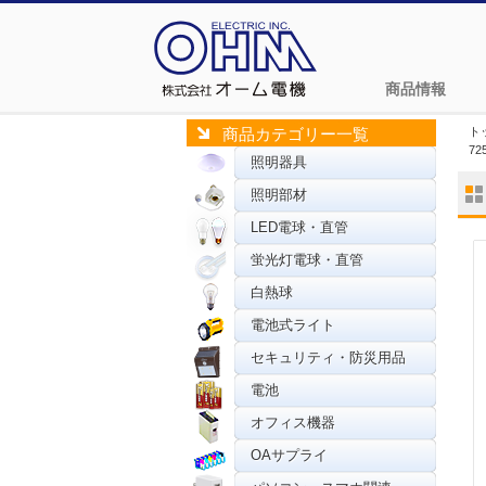
商品情報
ト
商品カテゴリー一覧
72
照明器具
照明部材
LED電球・直管
蛍光灯電球・直管
白熱球
電池式ライト
セキュリティ・防災用品
電池
オフィス機器
OAサプライ