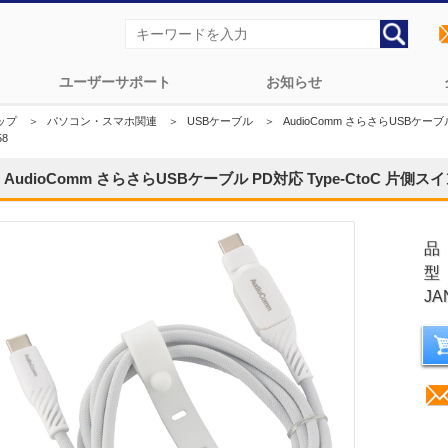
ユーザーサポート
お知らせ
ップ
＞
パソコン・スマホ関連
＞
USBケーブル
＞
AudioComm さらさらUSBケーブル 
58
AudioComm さらさらUSBケーブル PD対応 Type-CtoC 片側スイング
品
型
JA