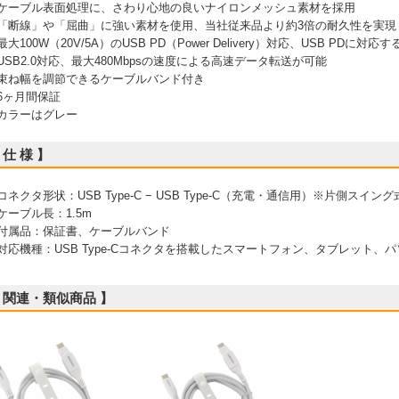
 ケーブル表面処理に、さわり心地の良いナイロンメッシュ素材を採用
 「断線」や「屈曲」に強い素材を使用、当社従来品より約3倍の耐久性を実現
 最大100W（20V/5A）のUSB PD（Power Delivery）対応、USB P
 USB2.0対応、最大480Mbpsの速度による高速データ転送が可能
 束ね幅を調節できるケーブルバンド付き
 6ヶ月間保証
 カラーはグレー
 仕 様 】
 コネクタ形状：USB Type-C − USB Type-C（充電・通信用）※片側スイング
 ケーブル長：1.5m
 付属品：保証書、ケーブルバンド
 対応機種：USB Type-Cコネクタを搭載したスマートフォン、タブレット、
 関連・類似商品 】