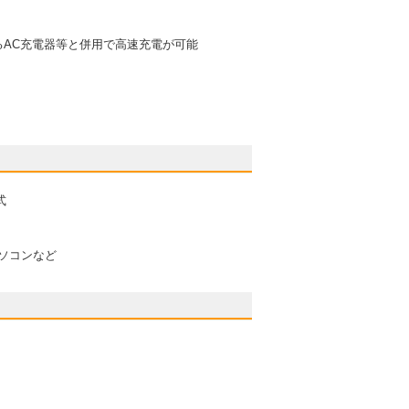
Dに対応するAC充電器等と併用で高速充電が可能
式
パソコンなど