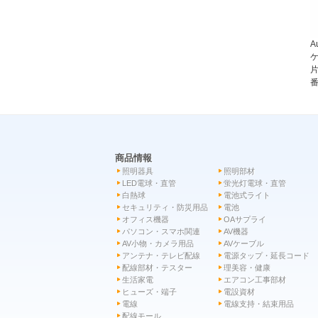
A
ケ
片
番
商品情報
照明器具
照明部材
LED電球・直管
蛍光灯電球・直管
白熱球
電池式ライト
セキュリティ・防災用品
電池
オフィス機器
OAサプライ
パソコン・スマホ関連
AV機器
AV小物・カメラ用品
AVケーブル
アンテナ・テレビ配線
電源タップ・延長コード
配線部材・テスター
理美容・健康
生活家電
エアコン工事部材
ヒューズ・端子
電設資材
電線
電線支持・結束用品
配線モール