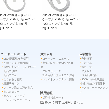
udioComm さらさらUSB
AudioComm さらさらUSB
ーブル PD対応 Type-CtoC
ケーブル PD対応 Type-CtoC
側スイング式 1ｍ [品
片側スイング式 2ｍ [品
]01-7257
番]01-7259
ユーザーサポート
お知らせ
企業情報
LED照明関連5年保証
コーポレートニュース
会社概要
互換インク関連の保証
商品に関する大切なお知ら
会社沿革
電池の安全で正しい使い方
せ
拠点一覧
商品の修理
プレスリリース
アクセス
商品の保証
安全点検・使用上のご注意
ISO認証取得
よくあるご質問
本サイトメンテナンス情報
SDGsへの取り組み
汎用リモコン
防災用品の備蓄体制
グリーン購入法適合商品
カスタマーハラスメン
商品カタログ
応
採用情報
商品ラインアップ
採用情報総合サイト
オンラインマニュアル
採用に関するお問い合わせ