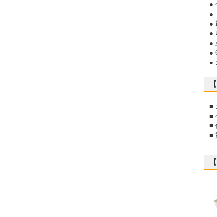
●
●
●
●
●
●
●
【
■
■
■
■
【