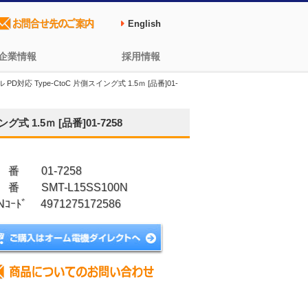
English
企業情報
採用情報
PD対応 Type-CtoC 片側スイング式 1.5ｍ [品番]01-
式 1.5ｍ [品番]01-7258
 番 01-7258
 番 SMT-L15SS100N
Nｺｰﾄﾞ 4971275172586