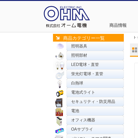
商品情報
ト
商品カテゴリー一覧
照明器具
照明部材
LED電球・直管
蛍光灯電球・直管
白熱球
電池式ライト
セキュリティ・防災用品
電池
オフィス機器
OAサプライ