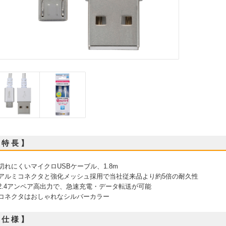
 特 長 】
 切れにくいマイクロUSBケーブル、1.8m
 アルミコネクタと強化メッシュ採用で当社従来品より約5倍の耐久性
 2.4アンペア高出力で、急速充電・データ転送が可能
 コネクタはおしゃれなシルバーカラー
 仕 様 】