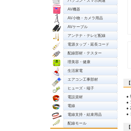
パソコン・スマホ関連
AV機器
AV小物・カメラ用品
AVケーブル
アンテナ・テレビ配線
電源タップ・延長コード
配線部材・テスター
理美容・健康
生活家電
エアコン工事部材
【
ヒューズ・端子
●
電設資材
●
電線
●
●
電線支持・結束用品
配線モール
【