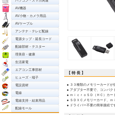
パソコン・スマホ関連
AV機器
AV小物・カメラ用品
AVケーブル
アンテナ・テレビ配線
電源タップ・延長コード
配線部材・テスター
理美容・健康
生活家電
エアコン工事部材
【 特 長 】
ヒューズ・端子
● ３３種類のメモリーカードが
電設資材
● アダプター不要で、コンパク
電線
● ｍｉｃｒｏＳＤ（ＨＣ）カ
● ＳＤＸＣメモリーカード、
電線支持・結束用品
● ドライバー不要の簡単接続で
配線モール