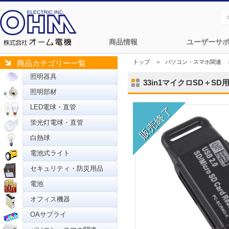
商品情報
ユーザーサ
トップ
＞
パソコン・スマホ関連
商品カテゴリー一覧
照明器具
33in1マイクロSD＋SD用
照明部材
LED電球・直管
蛍光灯電球・直管
白熱球
電池式ライト
セキュリティ・防災用品
電池
オフィス機器
OAサプライ