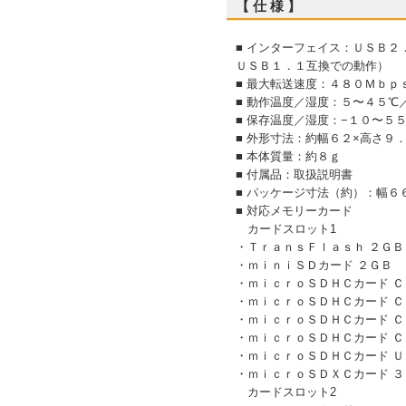
【 仕 様 】
■ インターフェイス：ＵＳＢ
ＵＳＢ１．１互換での動作）
■ 最大転送速度：４８０Ｍｂ
■ 動作温度／湿度：５〜４５℃
■ 保存温度／湿度：−１０〜５
■ 外形寸法：約幅６２×高さ９
■ 本体質量：約８ｇ
■ 付属品：取扱説明書
■ パッケージ寸法（約）：幅６
■ 対応メモリーカード
カードスロット1
・ＴｒａｎｓＦｌａｓｈ ２ＧＢ
・ｍｉｎｉＳＤカード ２ＧＢ
・ｍｉｃｒｏＳＤＨＣカード Ｃ
・ｍｉｃｒｏＳＤＨＣカード Ｃ
・ｍｉｃｒｏＳＤＨＣカード Ｃ
・ｍｉｃｒｏＳＤＨＣカード Ｃ
・ｍｉｃｒｏＳＤＨＣカード Ｕ
・ｍｉｃｒｏＳＤＸＣカード ３
カードスロット2