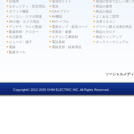
白熱球
電池式ライト
電池の安全で正しい使い
セキュリティ・防災用品
電池
商品の修理
オフィス機器
OAサプライ
商品の保証
パソコン・スマホ関連
AV機器
よくあるご質問
AV小物・カメラ用品
AVケーブル
汎用リモコン
アンテナ・テレビ配線
電源タップ・延長コード
グリーン購入法適合商品
配線部材・テスター
理美容・健康
商品カタログ
生活家電
エアコン工事部材
商品ラインアップ
ヒューズ・端子
電設資材
オンラインマニュアル
電線
電線支持・結束用品
配線モール
ソーシャルメデ
Copyright© 2012-2025 OHM ELECTRIC INC. All Rights Reserved.