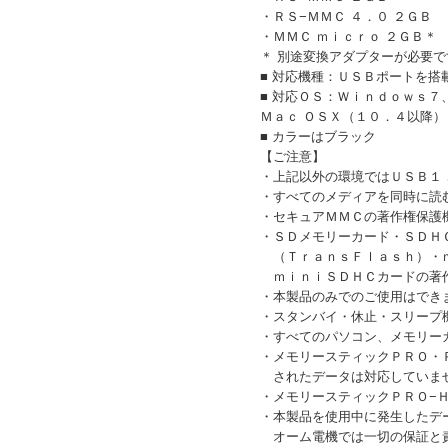
・ＲＳ−ＭＭＣ ４．０ ２ＧＢ
・ＭＭＣ ｍｉｃｒｏ ２ＧＢ＊
＊ 別途変換アダプターが必要で
■ 対応機種：ＵＳＢポートを搭
■ 対応ＯＳ：Ｗｉｎｄｏｗｓ
Ｍａｃ ＯＳＸ（１０．４以降）
■ カラーはブラック
【ご注意】
・上記以外の環境ではＵＳＢ１
・すべてのメディアを同時に読
・セキュアＭＭＣの著作権保護
・ＳＤメモリーカード・ＳＤＨ
（ＴｒａｎｓＦｌａｓｈ）・ｍ
ｍｉｎｉＳＤＨＣカードの著
・本製品のみでのご使用はでき
・スタンバイ・休止・スリープ
・すべてのパソコン、メモリー
・メモリースティックＰＲＯ・
されたデータは対応していま
・メモリースティックＰＲＯ−
・本製品を使用中に発生したデ
オーム電機では一切の保証と