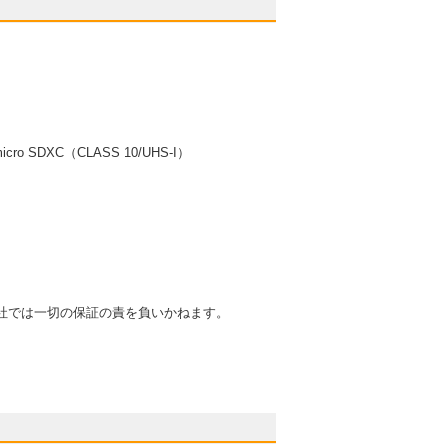
o SDXC（CLASS 10/UHS-I）
。
社では一切の保証の責を負いかねます。