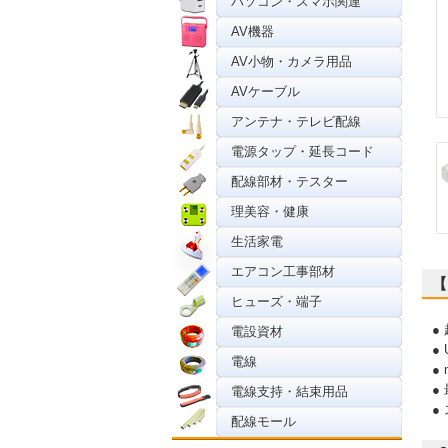
パソコン・スマホ関連
AV機器
AV小物・カメラ用品
AVケーブル
アンテナ・テレビ配線
電源タップ・延長コード
配線部材・テスター
理美容・健康
生活家電
エアコン工事部材
【
ヒューズ・端子
●
電設資材
●
電線
● 
●
電線支持・結束用品
●
配線モール