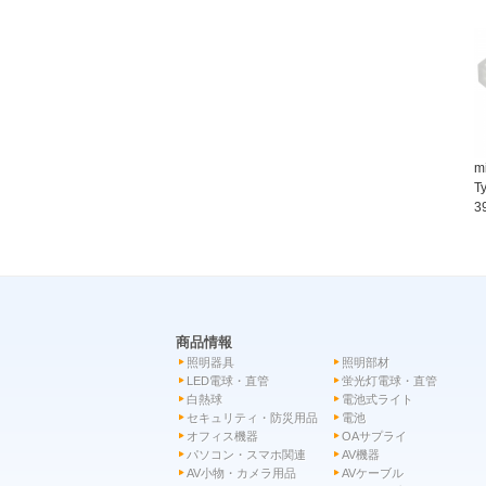
m
T
3
商品情報
照明器具
照明部材
LED電球・直管
蛍光灯電球・直管
白熱球
電池式ライト
セキュリティ・防災用品
電池
オフィス機器
OAサプライ
パソコン・スマホ関連
AV機器
AV小物・カメラ用品
AVケーブル