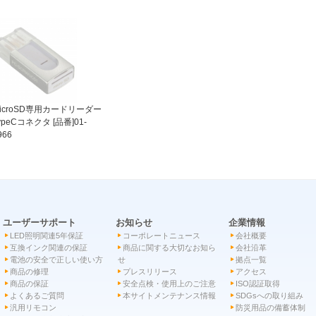
icroSD専用カードリーダー
ypeCコネクタ [品番]01-
966
ユーザーサポート
お知らせ
企業情報
LED照明関連5年保証
コーポレートニュース
会社概要
互換インク関連の保証
商品に関する大切なお知ら
会社沿革
電池の安全で正しい使い方
せ
拠点一覧
商品の修理
プレスリリース
アクセス
商品の保証
安全点検・使用上のご注意
ISO認証取得
よくあるご質問
本サイトメンテナンス情報
SDGsへの取り組み
汎用リモコン
防災用品の備蓄体制