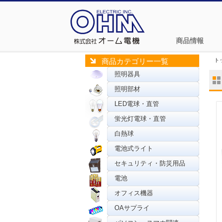
商品情報
ト
商品カテゴリー一覧
照明器具
照明部材
LED電球・直管
蛍光灯電球・直管
白熱球
電池式ライト
セキュリティ・防災用品
電池
オフィス機器
OAサプライ