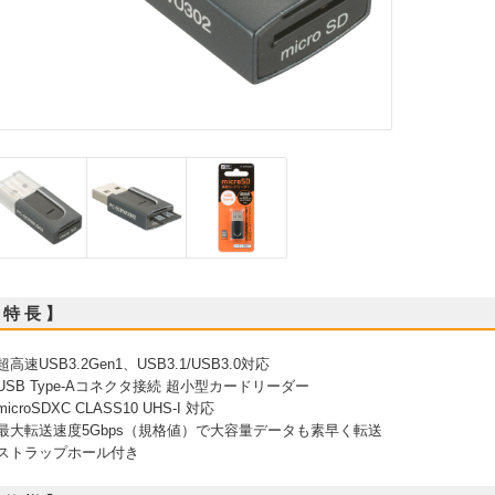
 特 長 】
 超高速USB3.2Gen1、USB3.1/USB3.0対応
 USB Type-Aコネクタ接続 超小型カードリーダー
microSDXC CLASS10 UHS-I 対応
 最大転送速度5Gbps（規格値）で大容量データも素早く転送
 ストラップホール付き