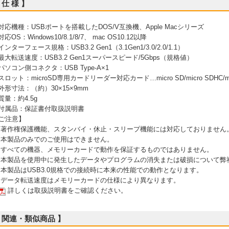
 仕 様 】
 対応機種：USBポートを搭載したDOS/V互換機、Apple Macシリーズ
対応OS：Windows10/8.1/8/7、 mac OS10.12以降
 インターフェース規格：USB3.2 Gen1（3.1Gen1/3.0/2.0/1.1）
 最大転送速度：USB3.2 Gen1スーパースピード/5Gbps（規格値）
 パソコン側コネクタ：USB Type-A×1
 スロット：microSD専用カードリーダー対応カード…micro SD/micro SDHC/micr
 外形寸法：（約）30×15×9mm
 質量：約4.5g
 付属品：保証書付取扱説明書
ご注意】
 著作権保護機能、スタンバイ・休止・スリープ機能には対応しておりません
 本製品のみでのご使用はできません。
 すべての機器、メモリーカードで動作を保証するものではありません。
 本製品を使用中に発生したデータやプログラムの消失または破損について弊
 本製品はUSB3.0規格での接続時に本来の性能での動作となります。
 データ転送速度はメモリーカードの仕様により異なります。
詳しくは取扱説明書をご確認ください。
 関連・類似商品 】