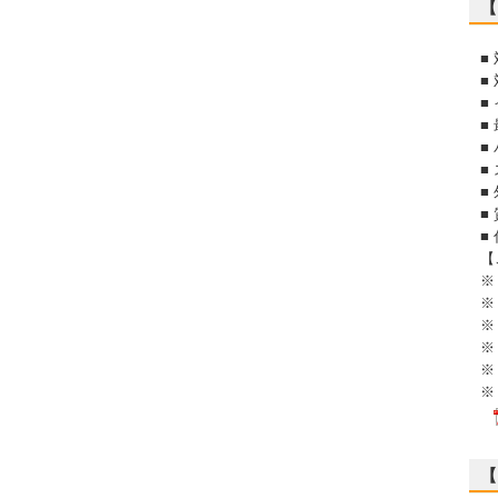
【
■
■ 
■
■
■
■
■
■
■
【
※
※
※
※
※
※
【