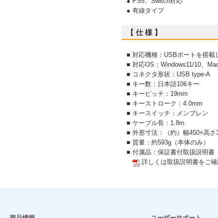
● PS5、Switch対応
● 有線タイプ
【 仕 様 】
■ 対応機種：USBポートを搭載したWi
■ 対応OS：Windows11/10、Ma
■ コネクタ形状：USB type-A
■ キー数：日本語106キー
■ キーピッチ：19mm
■ キーストローク：4.0mm
■ キースイッチ：メンブレン
■ ケーブル長：1.8m
■ 外形寸法：（約）幅450×高さ3
■ 質量：約593g（本体のみ）
■ 付属品：保証書付取扱説明書
詳しくは取扱説明書をご確
商品情報
ユーザーサポート