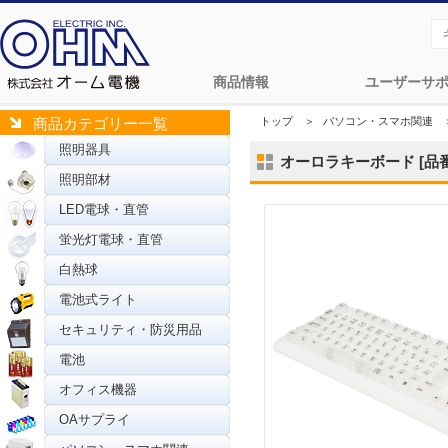
商品情報
ユーザーサ
トップ
＞
パソコン・スマホ関連
商品カテゴリー一覧
照明器具
オーロラキーボード [品番]0
照明部材
LED電球・直管
蛍光灯電球・直管
白熱球
電池式ライト
セキュリティ・防災用品
電池
オフィス機器
OAサプライ