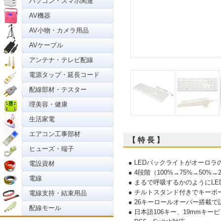
パソコン・スマホ関連
AV機器
AV小物・カメラ用品
AVケーブル
アンテナ・テレビ配線
電源タップ・延長コード
配線部材・テスター
理美容・健康
生活家電
エアコン工事部材
【 特 長 】
ヒューズ・端子
● LEDバックライトがオーロ
電設資材
● 4段階（100%→75%→50
電線
● まるで呼吸するかのようにL
● チルトスタンド付きでキーボ
電線支持・結束用品
● 26キーロールオーバー搭載
配線モール
● 日本語106キー、19mmキー