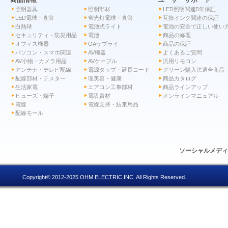
照明器具
照明部材
LED照明関連5年保証
LED電球・直管
蛍光灯電球・直管
互換インク関連の保証
白熱球
電池式ライト
電池の安全で正しい使い
セキュリティ・防災用品
電池
商品の修理
オフィス機器
OAサプライ
商品の保証
パソコン・スマホ関連
AV機器
よくあるご質問
AV小物・カメラ用品
AVケーブル
汎用リモコン
アンテナ・テレビ配線
電源タップ・延長コード
グリーン購入法適合商品
配線部材・テスター
理美容・健康
商品カタログ
生活家電
エアコン工事部材
商品ラインアップ
ヒューズ・端子
電設資材
オンラインマニュアル
電線
電線支持・結束用品
配線モール
ソーシャルメデ
Copyright© 2012-2025 OHM ELECTRIC INC. All Rights Reserved.