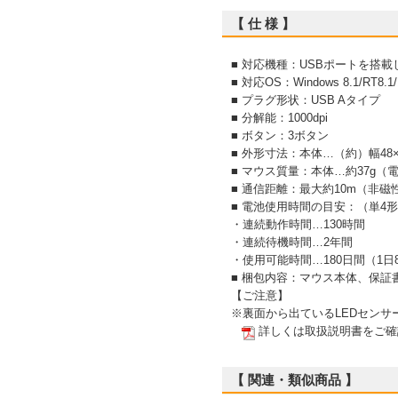
【 仕 様 】
■ 対応機種：USBポートを搭載し
■ 対応OS：Windows 8.1/RT8.
■ プラグ形状：USB Aタイプ
■ 分解能：1000dpi
■ ボタン：3ボタン
■ 外形寸法：本体…（約）幅48×
■ マウス質量：本体…約37g（
■ 通信距離：最大約10m（非磁
■ 電池使用時間の目安：（単4
・連続動作時間…130時間
・連続待機時間…2年間
・使用可能時間…180日間（1
■ 梱包内容：マウス本体、保証
【ご注意】
※裏面から出ているLEDセン
詳しくは取扱説明書をご確
【 関連・類似商品 】