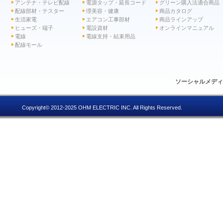
アンテナ・テレビ配線
電源タップ・延長コード
グリーン購入法適合商品
配線部材・テスター
理美容・健康
商品カタログ
生活家電
エアコン工事部材
商品ラインアップ
ヒューズ・端子
電設資材
オンラインマニュアル
電線
電線支持・結束用品
配線モール
ソーシャルメデ
Copyright© 2012-2025 OHM ELECTRIC INC. All Rights Reserved.