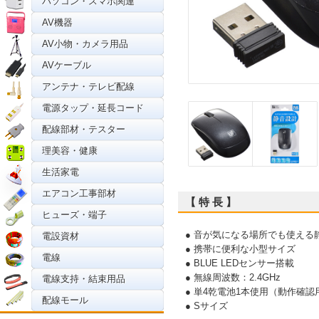
パソコン・スマホ関連
AV機器
AV小物・カメラ用品
AVケーブル
アンテナ・テレビ配線
電源タップ・延長コード
配線部材・テスター
理美容・健康
生活家電
エアコン工事部材
【 特 長 】
ヒューズ・端子
● 音が気になる場所でも使える
電設資材
● 携帯に便利な小型サイズ
電線
● BLUE LEDセンサー搭載
● 無線周波数：2.4GHz
電線支持・結束用品
● 単4乾電池1本使用（動作確
配線モール
● Sサイズ