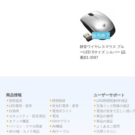
販売終了
静音ワイヤレスマウス ブル
ーLED Sサイズ シルバー [品
番]01-3597
商品情報
ユーザーサポート
照明器具
照明部材
LED照明関連5年保証
LED電球・直管
蛍光灯電球・直管
互換インク関連の保証
白熱球
電池式ライト
電池の安全で正しい使い
セキュリティ・防災用品
電池
商品の修理
オフィス機器
OAサプライ
商品の保証
パソコン・スマホ関連
AV機器
よくあるご質問
AV小物・カメラ用品
AVケーブル
汎用リモコン