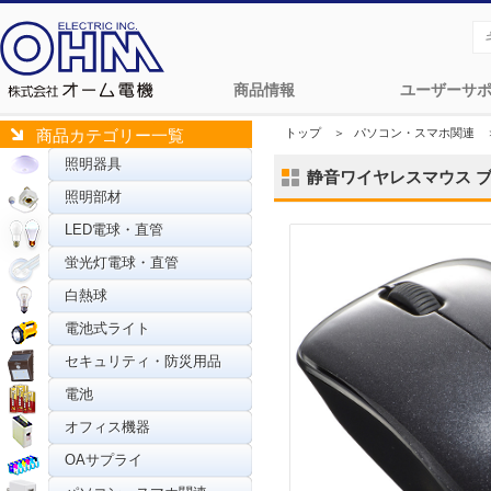
商品情報
ユーザーサ
トップ
＞
パソコン・スマホ関連
商品カテゴリー一覧
照明器具
静音ワイヤレスマウス ブルー
照明部材
LED電球・直管
蛍光灯電球・直管
白熱球
電池式ライト
セキュリティ・防災用品
電池
オフィス機器
OAサプライ