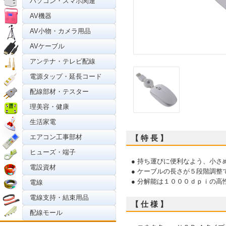
パソコン・スマホ関連
AV機器
AV小物・カメラ用品
AVケーブル
アンテナ・テレビ配線
電源タップ・延長コード
配線部材・テスター
理美容・健康
生活家電
エアコン工事部材
【 特 長 】
ヒューズ・端子
● 持ち運びに便利なよう、小
電設資材
● ケーブルの長さが５段階調
● 分解能は１０００ｄｐｉの
電線
電線支持・結束用品
【 仕 様 】
配線モール