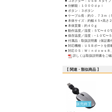
■ コネクター：ＵＳＢ Ａタイプ
■ 分解能：１０００ｄｐｉ
■ ボタン：３ボタン
■ ケーブル長：約０．７３ｍ（
■ 本体サイズ：約幅４５×高さ
■ 本体質量：約４０ｇ
■ 動作温度／湿度：５℃〜４０
■ 保存温度／湿度：−１０℃〜
■ 付属品：取扱説明書（保証書
■ 対応機種：ＵＳＢポートを搭
■ 対応ＯＳ：Ｗｉｎｄｏｗｓ
詳しくは取扱説明書をご確
【 関連・類似商品 】
販売終了