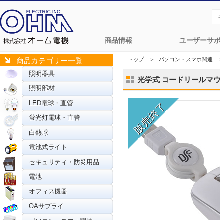
商品情報
ユーザーサ
トップ
＞
パソコン・スマホ関連
商品カテゴリー一覧
照明器具
光学式 コードリールマウス 
照明部材
LED電球・直管
蛍光灯電球・直管
白熱球
電池式ライト
セキュリティ・防災用品
電池
オフィス機器
OAサプライ