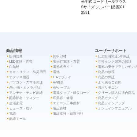
光学式 コードリールマウス
Sサイズ シルバー [品番]01-
3591
商品情報
ユーザーサポート
照明器具
照明部材
LED照明関連5年保証
LED電球・直管
蛍光灯電球・直管
互換インク関連の保証
白熱球
電池式ライト
電池の安全で正しい使い
セキュリティ・防災用品
電池
商品の修理
オフィス機器
OAサプライ
商品の保証
パソコン・スマホ関連
AV機器
よくあるご質問
AV小物・カメラ用品
AVケーブル
汎用リモコン
アンテナ・テレビ配線
電源タップ・延長コード
グリーン購入法適合商品
配線部材・テスター
理美容・健康
商品カタログ
生活家電
エアコン工事部材
商品ラインアップ
ヒューズ・端子
電設資材
オンラインマニュアル
電線
電線支持・結束用品
配線モール