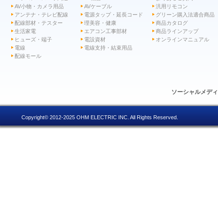
AV小物・カメラ用品
AVケーブル
汎用リモコン
アンテナ・テレビ配線
電源タップ・延長コード
グリーン購入法適合商品
配線部材・テスター
理美容・健康
商品カタログ
生活家電
エアコン工事部材
商品ラインアップ
ヒューズ・端子
電設資材
オンラインマニュアル
電線
電線支持・結束用品
配線モール
ソーシャルメデ
Copyright© 2012-2025 OHM ELECTRIC INC. All Rights Reserved.