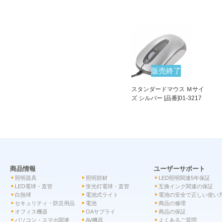
販売終了
スタンダードマウス Ｍサイ
ズ シルバー [品番]01-3217
商品情報
ユーザーサポート
照明器具
照明部材
LED照明関連5年保証
LED電球・直管
蛍光灯電球・直管
互換インク関連の保証
白熱球
電池式ライト
電池の安全で正しい使い
セキュリティ・防災用品
電池
商品の修理
オフィス機器
OAサプライ
商品の保証
パソコン・スマホ関連
AV機器
よくあるご質問