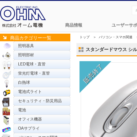
商品情報
ユーザーサ
トップ
＞
パソコン・スマホ関連
商品カテゴリー一覧
照明器具
スタンダードマウス シルバー
照明部材
LED電球・直管
蛍光灯電球・直管
白熱球
電池式ライト
セキュリティ・防災用品
電池
オフィス機器
OAサプライ