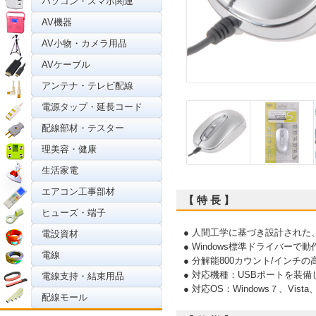
パソコン・スマホ関連
AV機器
AV小物・カメラ用品
AVケーブル
アンテナ・テレビ配線
電源タップ・延長コード
配線部材・テスター
理美容・健康
生活家電
エアコン工事部材
【 特 長 】
ヒューズ・端子
● 人間工学に基づき設計され
電設資材
● Windows標準ドライバー
電線
● 分解能800カウント/イン
● 対応機種：USBポートを装備
電線支持・結束用品
● 対応OS：Windows７、Vista
配線モール