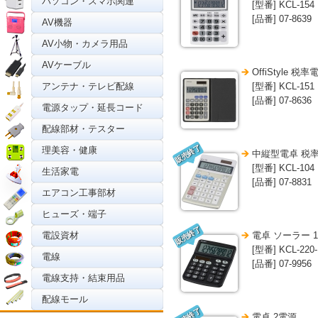
パソコン・スマホ関連
[型番] KCL-154
[品番] 07-8639
AV機器
AV小物・カメラ用品
AVケーブル
OffiStyle 
アンテナ・テレビ配線
[型番] KCL-151
[品番] 07-8636
電源タップ・延長コード
配線部材・テスター
販売終了
理美容・健康
中縦型電卓 税率
[型番] KCL-104
生活家電
[品番] 07-8831
エアコン工事部材
ヒューズ・端子
販売終了
電設資材
電卓 ソーラー 
[型番] KCL-220
電線
[品番] 07-9956
電線支持・結束用品
配線モール
販売終了
電卓 2電源