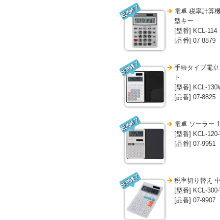
販売終了
電卓 税率計算機
型キー
[型番] KCL-114
[品番] 07-8879
販売終了
手帳タイプ電卓 
ト
[型番] KCL-130
[品番] 07-8825
販売終了
電卓 ソーラー 
[型番] KCL-120
[品番] 07-9951
販売終了
税率切り替え 
[型番] KCL-300
[品番] 07-9907