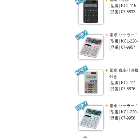
[型番] KCL-115
[品番] 07-8833
販売終了
電卓 ソーラー 
[型番] KCL-220
[品番] 07-9957
販売終了
電卓 税率計算機
付き
[型番] KCL-111
[品番] 07-8876
販売終了
電卓 ソーラー 
[型番] KCL-220
[品番] 07-9958