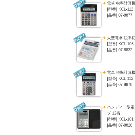
販売終了
電卓 税率計算機
[型番] KCL-112
[品番] 07-8877
販売終了
大型電卓 税率切
[型番] KCL-105
[品番] 07-8832
販売終了
電卓 税率計算機
[型番] KCL-113
[品番] 07-8878
販売終了
ハンディー型電
プ 12桁
[型番] KCL-101
[品番] 07-8828