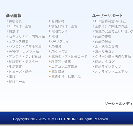
商品情報
ユーザーサポート
照明器具
照明部材
LED照明関連5年保証
LED電球・直管
蛍光灯電球・直管
互換インク関連の保証
白熱球
電池式ライト
電池の安全で正しい使い
セキュリティ・防災用品
電池
商品の修理
オフィス機器
OAサプライ
商品の保証
パソコン・スマホ関連
AV機器
よくあるご質問
AV小物・カメラ用品
AVケーブル
汎用リモコン
アンテナ・テレビ配線
電源タップ・延長コード
グリーン購入法適合商品
配線部材・テスター
理美容・健康
商品カタログ
生活家電
エアコン工事部材
商品ラインアップ
ヒューズ・端子
電設資材
オンラインマニュアル
電線
電線支持・結束用品
配線モール
ソーシャルメデ
Copyright© 2012-2025 OHM ELECTRIC INC. All Rights Reserved.