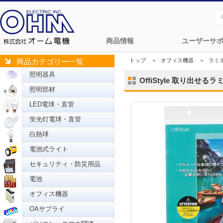
商品情報
ユーザーサ
トップ
＞
オフィス機器
＞
ラミ
商品カテゴリー一覧
照明器具
OffiStyle 取り出せるラ
照明部材
LED電球・直管
蛍光灯電球・直管
白熱球
電池式ライト
セキュリティ・防災用品
電池
オフィス機器
OAサプライ