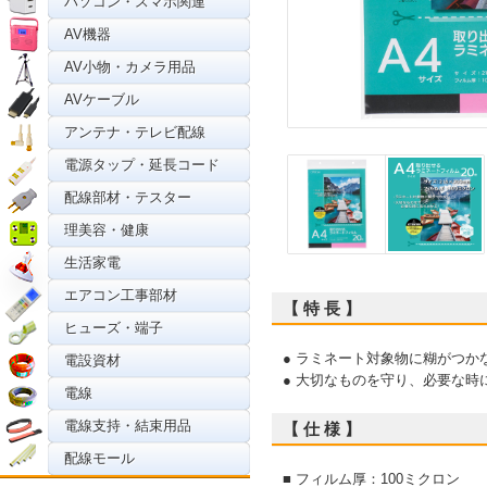
パソコン・スマホ関連
AV機器
AV小物・カメラ用品
AVケーブル
アンテナ・テレビ配線
電源タップ・延長コード
配線部材・テスター
理美容・健康
生活家電
エアコン工事部材
【 特 長 】
ヒューズ・端子
● ラミネート対象物に糊がつか
電設資材
● 大切なものを守り、必要な時
電線
電線支持・結束用品
【 仕 様 】
配線モール
■ フィルム厚：100ミクロン