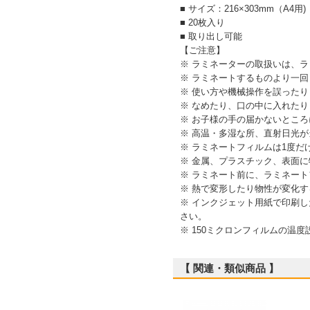
■ サイズ：216×303mm（A4用)
■ 20枚入り
■ 取り出し可能
【ご注意】
※ ラミネーターの取扱いは、
※ ラミネートするものより一
※ 使い方や機械操作を誤った
※ なめたり、口の中に入れた
※ お子様の手の届かないとこ
※ 高温・多湿な所、直射日光
※ ラミネートフィルムは1度
※ 金属、プラスチック、表面
※ ラミネート前に、ラミネー
※ 熱で変形したり物性が変化
※ インクジェット用紙で印刷
さい。
※ 150ミクロンフィルムの温
【 関連・類似商品 】