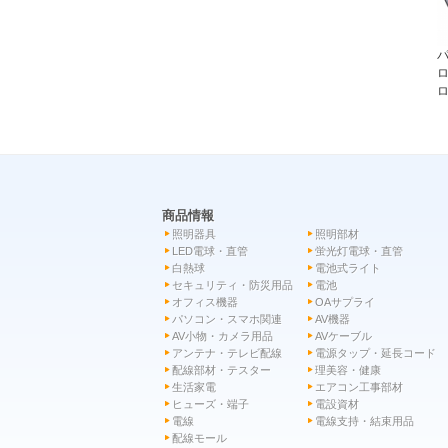
パ
ロ
ロ
商品情報
照明器具
照明部材
LED電球・直管
蛍光灯電球・直管
白熱球
電池式ライト
セキュリティ・防災用品
電池
オフィス機器
OAサプライ
パソコン・スマホ関連
AV機器
AV小物・カメラ用品
AVケーブル
アンテナ・テレビ配線
電源タップ・延長コード
配線部材・テスター
理美容・健康
生活家電
エアコン工事部材
ヒューズ・端子
電設資材
電線
電線支持・結束用品
配線モール