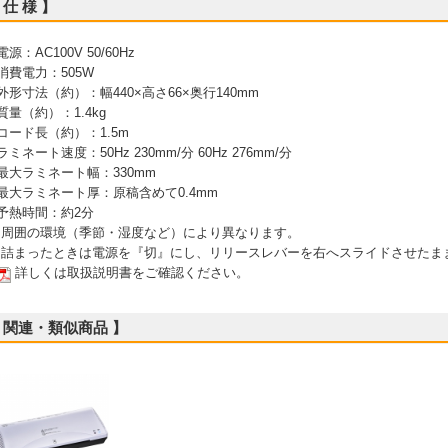
 仕 様 】
電源：AC100V 50/60Hz
 消費電力：505W
 外形寸法（約）：幅440×高さ66×奥行140mm
 質量（約）：1.4kg
 コード長（約）：1.5m
 ラミネート速度：50Hz 230mm/分 60Hz 276mm/分
 最大ラミネート幅：330mm
 最大ラミネート厚：原稿含めて0.4mm
 予熱時間：約2分
 周囲の環境（季節・湿度など）により異なります。
 詰まったときは電源を『切』にし、リリースレバーを右へスライドさせたま
詳しくは取扱説明書をご確認ください。
 関連・類似商品 】