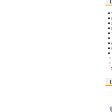
【
■ 
■
■
■
■
■
■
■
■
※
※
【