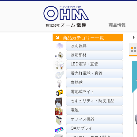
商品情報
ト
商品カテゴリー一覧
照明器具
照明部材
LED電球・直管
蛍光灯電球・直管
白熱球
電池式ライト
セキュリティ・防災用品
電池
オフィス機器
OAサプライ