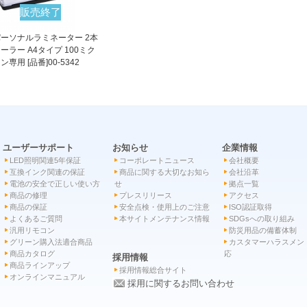
販売終了
ーソナルラミネーター 2本
ーラー A4タイプ 100ミク
ン専用 [品番]00-5342
ユーザーサポート
お知らせ
企業情報
LED照明関連5年保証
コーポレートニュース
会社概要
互換インク関連の保証
商品に関する大切なお知ら
会社沿革
電池の安全で正しい使い方
せ
拠点一覧
商品の修理
プレスリリース
アクセス
商品の保証
安全点検・使用上のご注意
ISO認証取得
よくあるご質問
本サイトメンテナンス情報
SDGsへの取り組み
汎用リモコン
防災用品の備蓄体制
グリーン購入法適合商品
カスタマーハラスメン
商品カタログ
応
採用情報
商品ラインアップ
採用情報総合サイト
オンラインマニュアル
採用に関するお問い合わせ