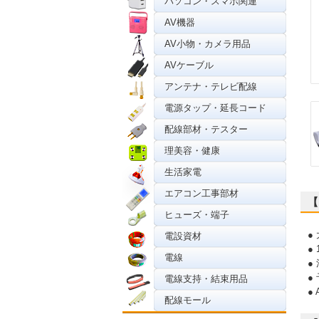
パソコン・スマホ関連
AV機器
AV小物・カメラ用品
AVケーブル
アンテナ・テレビ配線
電源タップ・延長コード
配線部材・テスター
理美容・健康
生活家電
エアコン工事部材
【
ヒューズ・端子
●
電設資材
●
電線
●
●
電線支持・結束用品
●
配線モール