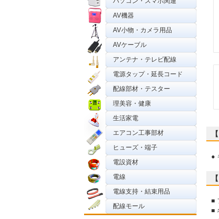
パソコン・スマホ関連
AV機器
AV小物・カメラ用品
AVケーブル
アンテナ・テレビ配線
電源タップ・延長コード
配線部材・テスター
理美容・健康
生活家電
エアコン工事部材
【
ヒューズ・端子
●
電設資材
電線
【
電線支持・結束用品
■
配線モール
■