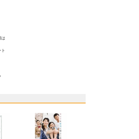
用は
ート
。
ら