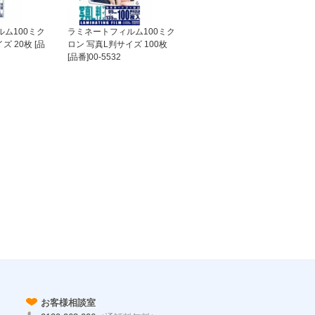
ム100ミク
ラミネートフィルム100ミク
ズ 20枚 [品
ロン 写真L判サイズ 100枚
[品番]00-5532
お客様相談室