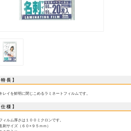
 特 長 】
 キレイを鮮明に閉じこめるラミネートフィルムです。
 仕 様 】
 フィルム厚さは１００ミクロンです。
 名刺サイズ（６０×９５ｍｍ）