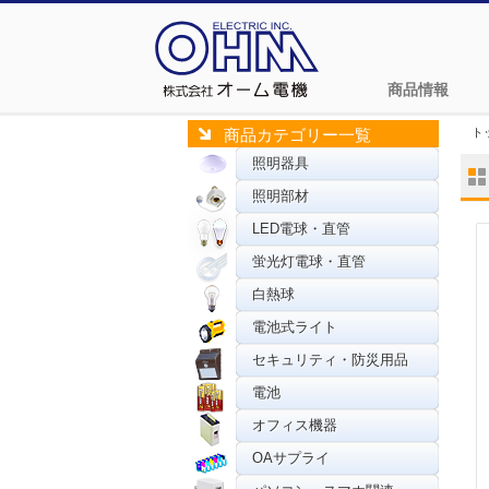
商品情報
ト
商品カテゴリー一覧
照明器具
照明部材
LED電球・直管
蛍光灯電球・直管
白熱球
電池式ライト
セキュリティ・防災用品
電池
オフィス機器
OAサプライ