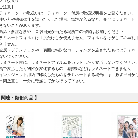
 ２０枚入り
ご注意】
ラミネーターの取扱いは、ラミネーター付属の取扱説明書をご覧ください。
使い方や機械操作を誤ったりした場合、気泡が入るなど、完全にラミネート
きないことがあります。
高温・多湿な所や、直射日光が当たる場所での保管はお避けください。
ラミネートフィルムは１度だけしか使えません。フィルムをはがしての再利
きません。
金属・プラスチックや、表面に特殊なコーティングを施されたものはラミネ
ないでください。
ラミネート前に、ラミネートフィルムをカットしたり変形しないでください
熱で変形したり物性が変化するもの、感熱紙などはラミネートできません。
インクジェット用紙で印刷したものをラミネートする場合には、必ず半日か
日間放置し、十分に乾燥してから行って下さい。
 関連・類似商品 】