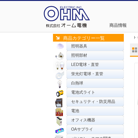
商品情報
ト
商品カテゴリー一覧
照明器具
照明部材
LED電球・直管
蛍光灯電球・直管
白熱球
電池式ライト
セキュリティ・防災用品
電池
オフィス機器
OAサプライ