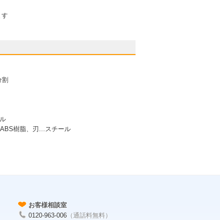
ます
分割
トル
…ABS樹脂、刃…スチール
お客様相談室
0120-963-006
（通話料無料）