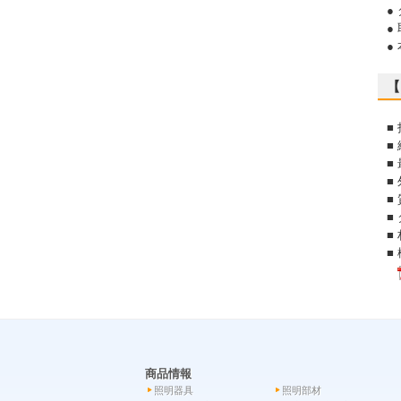
●
●
●
【
■
■
■
■
■
■
■
■
商品情報
照明器具
照明部材