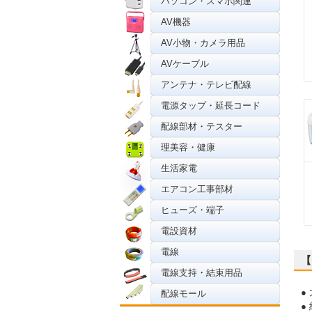
パソコン・スマホ関連
AV機器
AV小物・カメラ用品
AVケーブル
アンテナ・テレビ配線
電源タップ・延長コード
配線部材・テスター
理美容・健康
生活家電
エアコン工事部材
ヒューズ・端子
電設資材
電線
【
電線支持・結束用品
●
配線モール
●