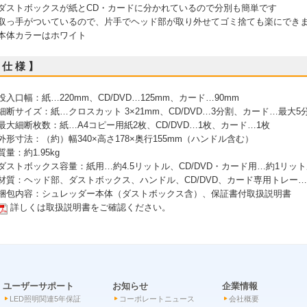
 ダストボックスが紙とCD・カードに分かれているので分別も簡単です
 取っ手がついているので、片手でヘッド部が取り外せてゴミ捨ても楽にでき
 本体カラーはホワイト
 仕 様 】
 投入口幅：紙…220mm、CD/DVD…125mm、カード…90mm
 細断サイズ：紙…クロスカット 3×21mm、CD/DVD…3分割、カード…最大5
 最大細断枚数：紙…A4コピー用紙2枚、CD/DVD…1枚、カード…1枚
 外形寸法：（約）幅340×高さ178×奥行155mm（ハンドル含む）
 質量：約1.95kg
 ダストボックス容量：紙用…約4.5リットル、CD/DVD・カード用…約1リッ
 材質：ヘッド部、ダストボックス、ハンドル、CD/DVD、カード専用トレー
 梱包内容：シュレッダー本体（ダストボックス含）、保証書付取扱説明書
詳しくは取扱説明書をご確認ください。
ユーザーサポート
お知らせ
企業情報
LED照明関連5年保証
コーポレートニュース
会社概要