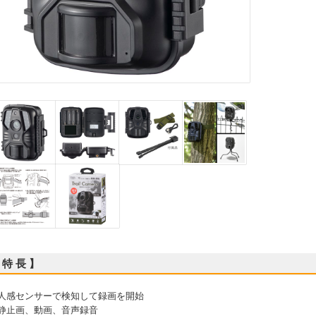
 特 長 】
 人感センサーで検知して録画を開始
 静止画、動画、音声録音