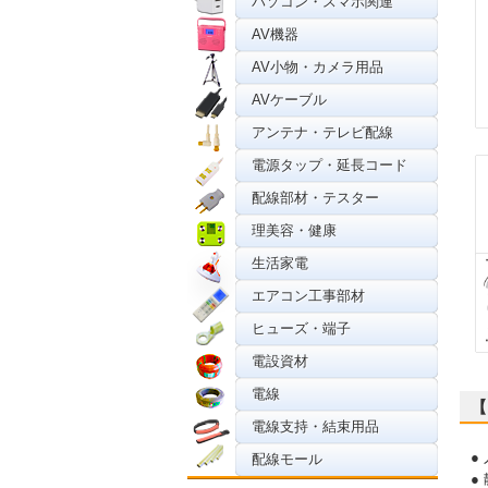
パソコン・スマホ関連
AV機器
AV小物・カメラ用品
AVケーブル
アンテナ・テレビ配線
電源タップ・延長コード
配線部材・テスター
理美容・健康
生活家電
エアコン工事部材
ヒューズ・端子
電設資材
電線
【
電線支持・結束用品
●
配線モール
●