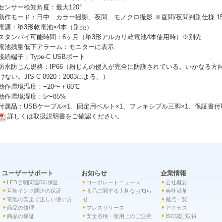
 センサー検知角度：最大120°
 動作モード：日中…カラー撮影、夜間…モノクロ撮影 ※昼間/夜間判別仕様 15
 電源：単3形乾電池×4本（別売）
 スタンバイ可能時間：6ヶ月（単3形アルカリ乾電池4本使用時）※別売
 電池残量低下アラーム：モニターに表示
 接続端子：Type-C USBポート
 防水防じん規格：IP66（粉じんの侵入が完全に防護されている。いかなる
けない。JIS C 0920：2003による。）
 動作環境温度：−20〜＋60℃
 動作環境湿度：5〜85%
 付属品：USBケーブル×1、固定用ベルト×1、フレキシブル三脚×1、保証書
詳しくは取扱説明書をご確認ください。
ユーザーサポート
お知らせ
企業情報
LED照明関連5年保証
コーポレートニュース
会社概要
互換インク関連の保証
商品に関する大切なお知ら
会社沿革
電池の安全で正しい使い方
せ
拠点一覧
商品の修理
プレスリリース
アクセス
商品の保証
安全点検・使用上のご注意
ISO認証取得