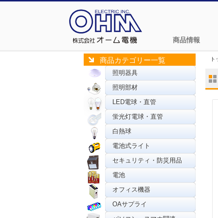
商品情報
ト
商品カテゴリー一覧
照明器具
照明部材
LED電球・直管
蛍光灯電球・直管
白熱球
電池式ライト
セキュリティ・防災用品
電池
オフィス機器
OAサプライ