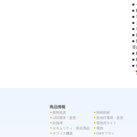
■
■
■
■
■
■
■
受
■
■
■
商品情報
照明器具
照明部材
LED電球・直管
蛍光灯電球・直管
白熱球
電池式ライト
セキュリティ・防災用品
電池
オフィス機器
OAサプライ