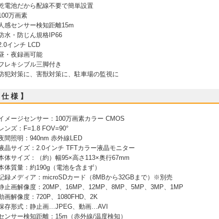
 乾電池だから配線不要で簡単設置
 100万画素
 人感センサー検知距離15m
 防水・防じん規格IP66
 2.0インチ LCD
 昼・夜録画可能
 フレキシブル三脚付き
 防犯対策に、害獣対策に、駐車場の監視に
 仕 様 】
 イメージセンサー：100万画素カラー CMOS
 レンズ：F=1.8 FOV=90°
 夜間照明：940nm 赤外線LED
 液晶サイズ：2.0インチ TFTカラー液晶モニター
 本体サイズ：（約）幅95×高さ113×奥行67mm
 本体質量：約190g（電池を含まず）
 記録メディア：microSDカード（8MBから32GBまで）※別売
 静止画解像度：20MP、16MP、12MP、8MP、5MP、3MP、1MP
 動画解像度：720P、1080FHD、2K
 保存形式：静止画…JPEG、動画…AVI
 センサー検知距離：15m（赤外線/温度検知）