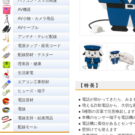
パソコン・スマホ関連
AV機器
AV小物・カメラ用品
AVケーブル
アンテナ・テレビ配線
電源タップ・延長コード
配線部材・テスター
理美容・健康
生活家電
エアコン工事部材
【 特 長 】
ヒューズ・端子
● 電話が掛かってきたら、みま
電設資材
● 増える詐欺電話から、大切な
電線
● 5種類の言葉で注意喚起します
● 本機のセンサー端子を電話
電線支持・結束用品
● 電話機に着信があるとセン
配線モール
● 壁掛けでも使えます