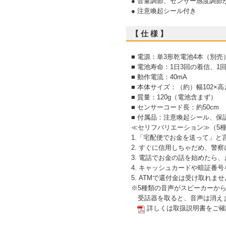
● 音量調節、センサー感度調節
● 注意喚起シール付き
【 仕 様 】
■ 電源：単3形乾電池4本（別売
■ 電池寿命：1日3回の着信、
■ 動作電流：40mA
■ 本体サイズ：（約）幅102×高さ
■ 質量：120g（電池含まず）
■ センサーコード長：約50cm
■ 付属品：注意喚起シール、保
≪セリフバリエーション≫（5
1.「宅配便でお金を送って」と
2. すぐに信用しちゃだめ、警
3. 電話でお金の話を始めたら
4. キャッシュカードや暗証番
5. ATMで還付金は受け取れま
※5種類の音声がスピーカーか
受話器を取ると、音声は消え
詳しくは取扱説明書をご確