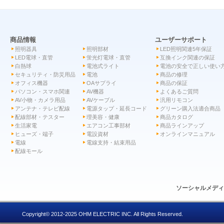
商品情報
ユーザーサポート
照明器具
照明部材
LED照明関連5年保証
LED電球・直管
蛍光灯電球・直管
互換インク関連の保証
白熱球
電池式ライト
電池の安全で正しい使い
セキュリティ・防災用品
電池
商品の修理
オフィス機器
OAサプライ
商品の保証
パソコン・スマホ関連
AV機器
よくあるご質問
AV小物・カメラ用品
AVケーブル
汎用リモコン
アンテナ・テレビ配線
電源タップ・延長コード
グリーン購入法適合商品
配線部材・テスター
理美容・健康
商品カタログ
生活家電
エアコン工事部材
商品ラインアップ
ヒューズ・端子
電設資材
オンラインマニュアル
電線
電線支持・結束用品
配線モール
ソーシャルメデ
Copyright© 2012-2025 OHM ELECTRIC INC. All Rights Reserved.