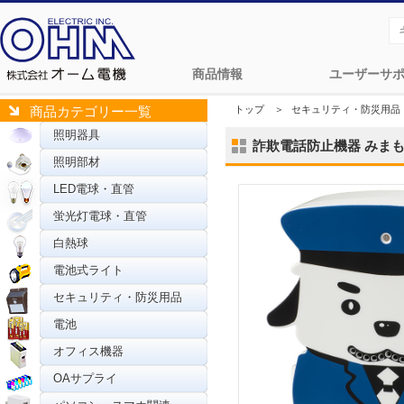
商品情報
ユーザーサ
トップ
＞
セキュリティ・防災用品
商品カテゴリー一覧
照明器具
詐欺電話防止機器 みまもるワ
照明部材
LED電球・直管
蛍光灯電球・直管
白熱球
電池式ライト
セキュリティ・防災用品
電池
オフィス機器
OAサプライ