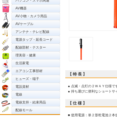
パソコン・スマホ関連
AV機器
AV小物・カメラ用品
AVケーブル
アンテナ・テレビ配線
電源タップ・延長コード
配線部材・テスター
理美容・健康
生活家電
エアコン工事部材
【 特 長 】
ヒューズ・端子
● 点滅・点灯の２ＷＡＹ仕様で
電設資材
● 持ち運びに便利なショートサ
電線
電線支持・結束用品
【 仕 様 】
配線モール
■ 使用電源：単２形乾電池２本