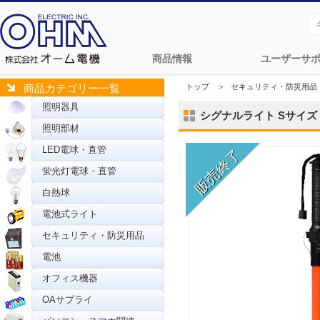
商品情報
ユーザーサ
トップ
＞
セキュリティ・防災用品
商品カテゴリー一覧
照明器具
シグナルライト Sサイズ [品
照明部材
LED電球・直管
蛍光灯電球・直管
白熱球
電池式ライト
セキュリティ・防災用品
電池
オフィス機器
OAサプライ