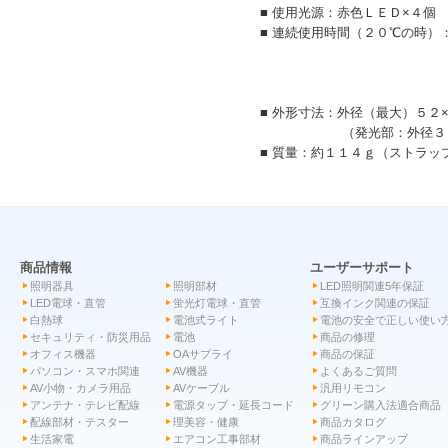
■ 使用光源：赤色ＬＥＤ×４個
■ 連続使用時間（２０℃の時）
（未使用新品ア
点灯時…約
（使用状況に
■ 外形寸法：外径（最大）５２
（発光部：外径３０×
■ 質量：約１１４ｇ（ストラッ
商品情報
ユーザーサポート
照明器具
照明部材
LED照明関連5年保証
LED電球・直管
蛍光灯電球・直管
互換インク関連の保証
白熱球
電池式ライト
電池の安全で正しい使い
セキュリティ・防災用品
電池
商品の修理
オフィス機器
OAサプライ
商品の保証
パソコン・スマホ関連
AV機器
よくあるご質問
AV小物・カメラ用品
AVケーブル
汎用リモコン
アンテナ・テレビ配線
電源タップ・延長コード
グリーン購入法適合商品
配線部材・テスター
理美容・健康
商品カタログ
生活家電
エアコン工事部材
商品ラインアップ