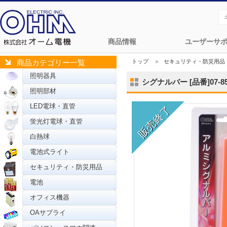
商品情報
ユーザーサ
トップ
＞
セキュリティ・防災用品
商品カテゴリー一覧
照明器具
シグナルバー [品番]07-85
照明部材
LED電球・直管
蛍光灯電球・直管
白熱球
電池式ライト
セキュリティ・防災用品
電池
オフィス機器
OAサプライ