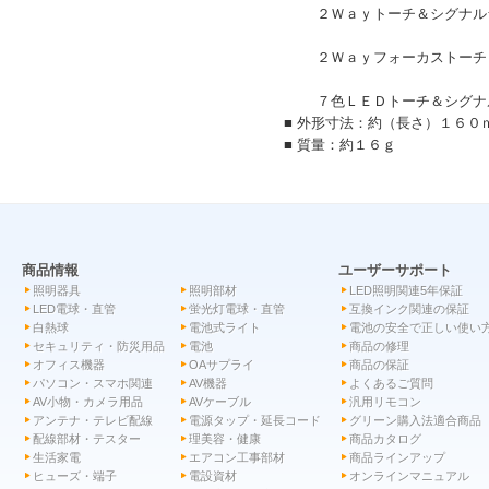
２Ｗａｙトーチ＆シグナルライ
０７-８５６１
２Ｗａｙフォーカストーチ＆シ
０７-８５６
７色ＬＥＤトーチ＆シグナルラ
■ 外形寸法：約（長さ）１６０
■ 質量：約１６ｇ
商品情報
ユーザーサポート
照明器具
照明部材
LED照明関連5年保証
LED電球・直管
蛍光灯電球・直管
互換インク関連の保証
白熱球
電池式ライト
電池の安全で正しい使い
セキュリティ・防災用品
電池
商品の修理
オフィス機器
OAサプライ
商品の保証
パソコン・スマホ関連
AV機器
よくあるご質問
AV小物・カメラ用品
AVケーブル
汎用リモコン
アンテナ・テレビ配線
電源タップ・延長コード
グリーン購入法適合商品
配線部材・テスター
理美容・健康
商品カタログ
生活家電
エアコン工事部材
商品ラインアップ
ヒューズ・端子
電設資材
オンラインマニュアル