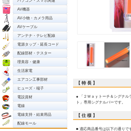
パソコン・スマホ関連
AV機器
AV小物・カメラ用品
AVケーブル
アンテナ・テレビ配線
電源タップ・延長コード
配線部材・テスター
理美容・健康
生活家電
エアコン工事部材
【 特 長 】
ヒューズ・端子
● 「２Ｗａｙトーチ＆シグナ
電設資材
ト」専用シグナルバーです。
電線
電線支持・結束用品
【 仕 様 】
配線モール
■ 適応商品番号は以下の通りで