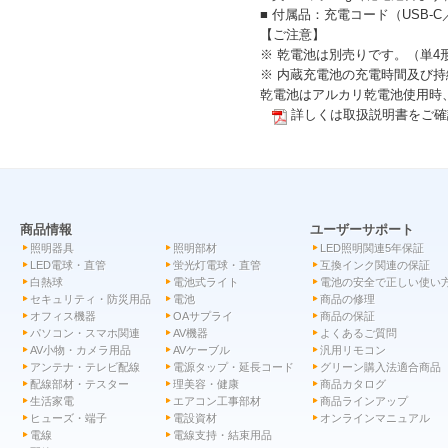
■ 付属品：充電コード（USB-
【ご注意】
※ 乾電池は別売りです。（単4
※ 内蔵充電池の充電時間及び
乾電池はアルカリ乾電池使用時
詳しくは取扱説明書をご確
商品情報
ユーザーサポート
照明器具
照明部材
LED照明関連5年保証
LED電球・直管
蛍光灯電球・直管
互換インク関連の保証
白熱球
電池式ライト
電池の安全で正しい使い
セキュリティ・防災用品
電池
商品の修理
オフィス機器
OAサプライ
商品の保証
パソコン・スマホ関連
AV機器
よくあるご質問
AV小物・カメラ用品
AVケーブル
汎用リモコン
アンテナ・テレビ配線
電源タップ・延長コード
グリーン購入法適合商品
配線部材・テスター
理美容・健康
商品カタログ
生活家電
エアコン工事部材
商品ラインアップ
ヒューズ・端子
電設資材
オンラインマニュアル
電線
電線支持・結束用品