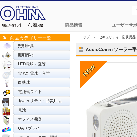
商品情報
ユーザーサ
トップ
＞
セキュリティ・防災用品
商品カテゴリー一覧
照明器具
AudioComm ソーラー手
照明部材
LED電球・直管
蛍光灯電球・直管
白熱球
電池式ライト
セキュリティ・防災用品
電池
オフィス機器
OAサプライ