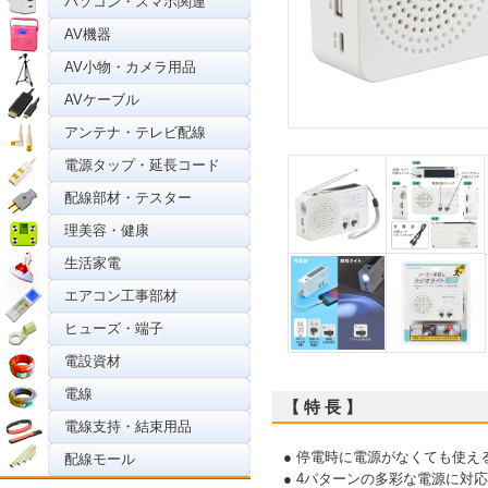
パソコン・スマホ関連
AV機器
AV小物・カメラ用品
AVケーブル
アンテナ・テレビ配線
電源タップ・延長コード
配線部材・テスター
理美容・健康
生活家電
エアコン工事部材
ヒューズ・端子
電設資材
電線
【 特 長 】
電線支持・結束用品
● 停電時に電源がなくても使え
配線モール
● 4パターンの多彩な電源に対