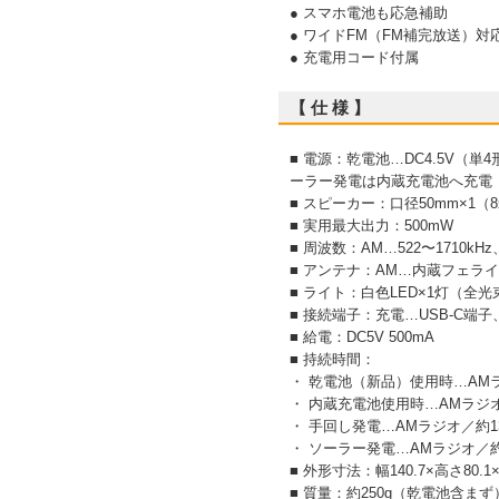
● スマホ電池も応急補助
● ワイドFM（FM補完放送）対
● 充電用コード付属
【 仕 様 】
■ 電源：乾電池…DC4.5V（単
ーラー発電は内蔵充電池へ充電
■ スピーカー：口径50mm×1（
■ 実用最大出力：500mW
■ 周波数：AM…522〜1710kHz
■ アンテナ：AM…内蔵フェラ
■ ライト：白色LED×1灯（全光束4
■ 接続端子：充電…USB-C端子
■ 給電：DC5V 500mA
■ 持続時間：
・ 乾電池（新品）使用時…AMラ
・ 内蔵充電池使用時…AMラジオ
・ 手回し発電…AMラジオ／約1
・ ソーラー発電…AMラジオ／
■ 外形寸法：幅140.7×高さ80.
■ 質量：約250g（乾電池含まず