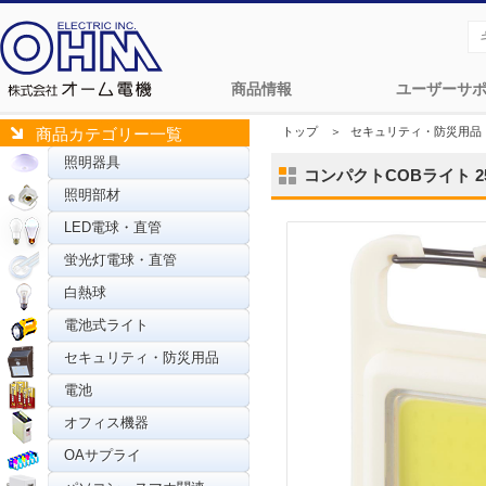
商品情報
ユーザーサ
トップ
＞
セキュリティ・防災用品
商品カテゴリー一覧
照明器具
コンパクトCOBライト 250
照明部材
LED電球・直管
蛍光灯電球・直管
白熱球
電池式ライト
セキュリティ・防災用品
電池
オフィス機器
OAサプライ