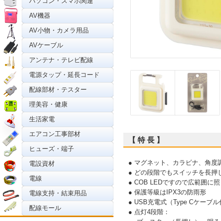
パソコン・スマホ関連
AV機器
AV小物・カメラ用品
AVケーブル
アンテナ・テレビ配線
電源タップ・延長コード
配線部材・テスター
理美容・健康
生活家電
エアコン工事部材
【 特 長 】
ヒューズ・端子
● マグネット、カラビナ、角度
電設資材
● どの段階でもスイッチを長
電線
● COB LEDですので広範囲に
● 保護等級はIPX3の防雨形
電線支持・結束用品
● USB充電式（Type Cケーブ
配線モール
● 点灯4段階：