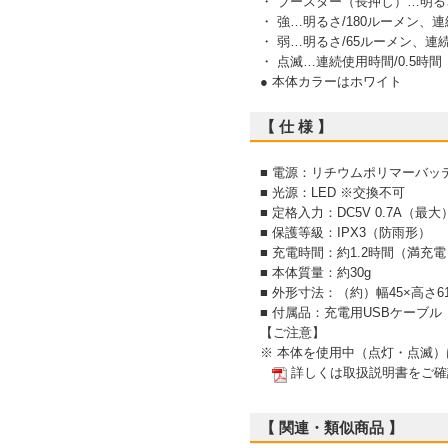
・ ブースター（長押し）…明るさ
・ 強…明るさ/180ルーメン、連
・ 弱…明るさ/65ルーメン、連続
・ 点滅…連続使用時間/0.5時間
● 本体カラーはホワイト
【 仕 様 】
■ 電源：リチウムポリマーバッテリ
■ 光源：LED ※交換不可
■ 定格入力：DC5V 0.7A（最大
■ 保護等級：IPX3（防雨形）
■ 充電時間：約1.2時間（満充
■ 本体質量：約30g
■ 外形寸法：（約）幅45×高さ61
■ 付属品：充電用USBケーブル
【ご注意】
※ 本体を使用中（点灯・点滅
詳しくは取扱説明書をご確
【 関連・類似商品 】