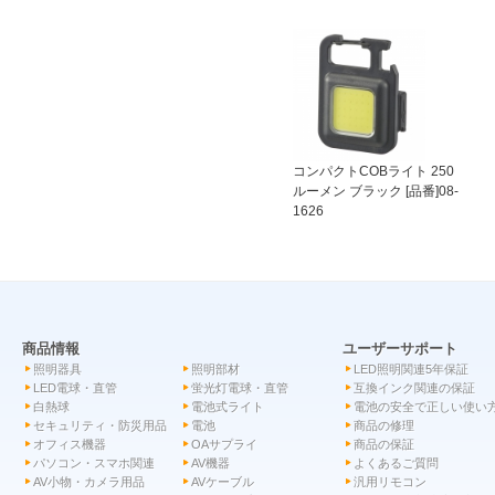
コンパクトCOBライト 250
ルーメン ブラック [品番]08-
1626
商品情報
ユーザーサポート
照明器具
照明部材
LED照明関連5年保証
LED電球・直管
蛍光灯電球・直管
互換インク関連の保証
白熱球
電池式ライト
電池の安全で正しい使い
セキュリティ・防災用品
電池
商品の修理
オフィス機器
OAサプライ
商品の保証
パソコン・スマホ関連
AV機器
よくあるご質問
AV小物・カメラ用品
AVケーブル
汎用リモコン