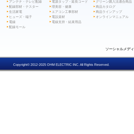
アンテナ・テレビ配線
電源タップ・延長コード
グリーン購入法適合商品
配線部材・テスター
理美容・健康
商品カタログ
生活家電
エアコン工事部材
商品ラインアップ
ヒューズ・端子
電設資材
オンラインマニュアル
電線
電線支持・結束用品
配線モール
ソーシャルメデ
Copyright© 2012-2025 OHM ELECTRIC INC. All Rights Reserved.