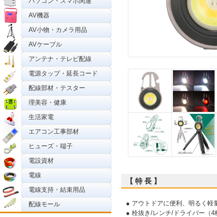
パソコン・スマホ関連
AV機器
AV小物・カメラ用品
AVケーブル
アンテナ・テレビ配線
電源タップ・延長コード
配線部材・テスター
理美容・健康
生活家電
エアコン工事部材
ヒューズ・端子
電設資材
電線
【 特 長 】
電線支持・結束用品
● アウトドアに便利、明るく軽
配線モール
● 栓抜き/レンチ/ドライバー（