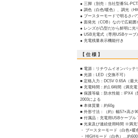
● 三脚（別売：当社型番SL-P
● 調色（白色/暖色）、調光（H
● ブースターモードで明るさパ
● 面発光（COB）なので広範
● レンズが凸型だから鮮明に光
● USB充電式（専用USBケー
● 充電残量表示機能付き
【 仕 様 】
■ 電源：リチウムイオンバッテリー
■ 光源：LED（交換不可）
■ 定格入力：DC5V 0.65A（最
■ 充電時間：約1.6時間（満充
■ 保護等級：防水性能：IPX4
2003による
■ 本体質量：約60g
■ 外形寸法：（約）幅57×高さ90
■ 付属品：充電用USBケーブル T
■ 光束及び連続使用時間 ※満充
・ ブースターモード（白色+暖色
・ HIGHモード（白色）…約60