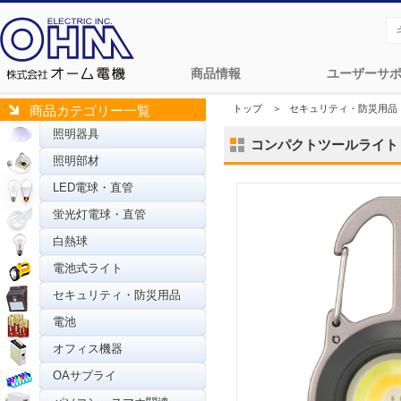
商品情報
ユーザーサ
トップ
＞
セキュリティ・防災用品
商品カテゴリー一覧
照明器具
コンパクトツールライト 丸形
照明部材
LED電球・直管
蛍光灯電球・直管
白熱球
電池式ライト
セキュリティ・防災用品
電池
オフィス機器
OAサプライ