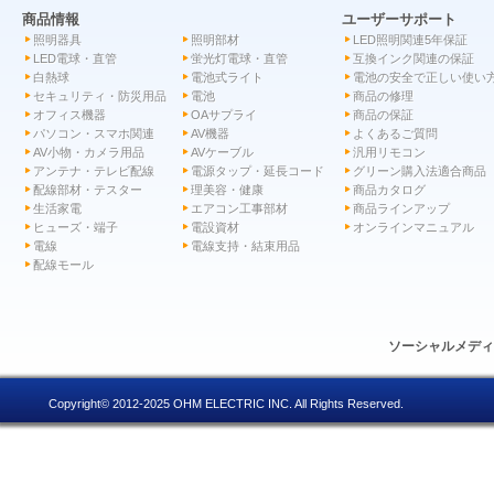
商品情報
ユーザーサポート
照明器具
照明部材
LED照明関連5年保証
LED電球・直管
蛍光灯電球・直管
互換インク関連の保証
白熱球
電池式ライト
電池の安全で正しい使い
セキュリティ・防災用品
電池
商品の修理
オフィス機器
OAサプライ
商品の保証
パソコン・スマホ関連
AV機器
よくあるご質問
AV小物・カメラ用品
AVケーブル
汎用リモコン
アンテナ・テレビ配線
電源タップ・延長コード
グリーン購入法適合商品
配線部材・テスター
理美容・健康
商品カタログ
生活家電
エアコン工事部材
商品ラインアップ
ヒューズ・端子
電設資材
オンラインマニュアル
電線
電線支持・結束用品
配線モール
ソーシャルメデ
Copyright© 2012-2025 OHM ELECTRIC INC. All Rights Reserved.