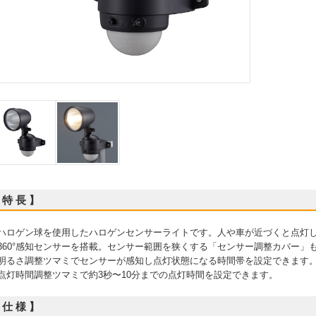
 特 長 】
 ハロゲン球を使用したハロゲンセンサーライトです。人や車が近づくと点灯
 360°感知センサーを搭載。センサー範囲を狭くする「センサー調整カバー」
 明るさ調整ツマミでセンサーが感知し点灯状態になる時間帯を設定できます
 点灯時間調整ツマミで約3秒〜10分までの点灯時間を設定できます。
 仕 様 】