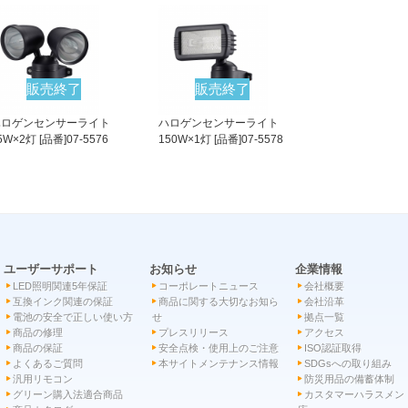
販売終了
販売終了
ハロゲンセンサーライト
ハロゲンセンサーライト
5W×2灯 [品番]07-5576
150W×1灯 [品番]07-5578
ユーザーサポート
お知らせ
企業情報
LED照明関連5年保証
コーポレートニュース
会社概要
互換インク関連の保証
商品に関する大切なお知ら
会社沿革
電池の安全で正しい使い方
せ
拠点一覧
商品の修理
プレスリリース
アクセス
商品の保証
安全点検・使用上のご注意
ISO認証取得
よくあるご質問
本サイトメンテナンス情報
SDGsへの取り組み
汎用リモコン
防災用品の備蓄体制
グリーン購入法適合商品
カスタマーハラスメン