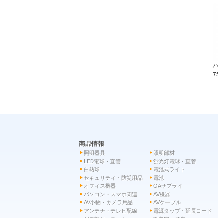
7
商品情報
照明器具
照明部材
LED電球・直管
蛍光灯電球・直管
白熱球
電池式ライト
セキュリティ・防災用品
電池
オフィス機器
OAサプライ
パソコン・スマホ関連
AV機器
AV小物・カメラ用品
AVケーブル
アンテナ・テレビ配線
電源タップ・延長コード