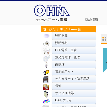
商品情報
ト
商品カテゴリー一覧
照明器具
照明部材
LED電球・直管
蛍光灯電球・直管
白熱球
電池式ライト
セキュリティ・防災用品
電池
オフィス機器
OAサプライ