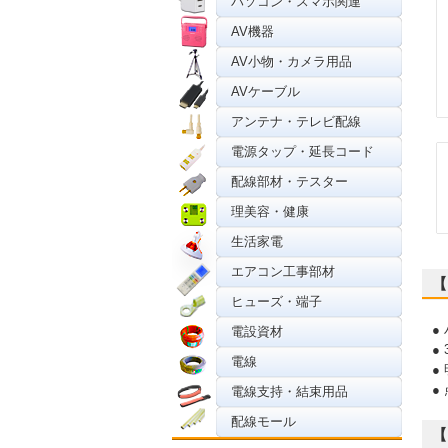
パソコン・スマホ関連
AV機器
AV小物・カメラ用品
AVケーブル
アンテナ・テレビ配線
電源タップ・延長コード
配線部材・テスター
理美容・健康
生活家電
エアコン工事部材
【
ヒューズ・端子
●
電設資材
●
電線
●
●
電線支持・結束用品
配線モール
【