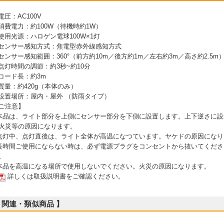
 電圧：AC100V
 消費電力：約100W（待機時約1W）
 使用光源：ハロゲン電球100W×1灯
 センサー感知方式：焦電型赤外線感知方式
 センサー感知範囲：360°（前方約10m／後方約1m／左右約3m／高さ約2.5m
 点灯時間の調節：約3秒~約10分
 コード長：約3m
 質量：約420g（本体のみ）
 設置場所：屋内・屋外 （防雨タイプ）
ご注意】
本品は、ライト部分を上側にセンサー部分を下側に設置します。上下逆さに
火災等の原因になります。
点灯中、点灯直後は、ライト全体が高温になつています。ヤケドの原因にな
長時間ご使用にならない時は、必ず電源プラグをコンセントから抜いてくだ
。
本品を高温になる場所で使用しないでください。火災の原因になります。
詳しくは取扱説明書をご確認ください。
 関連・類似商品 】