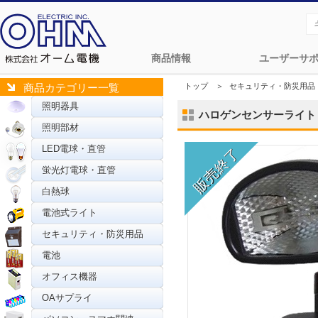
商品情報
ユーザーサ
トップ
＞
セキュリティ・防災用品
商品カテゴリー一覧
照明器具
ハロゲンセンサーライト 150
照明部材
LED電球・直管
蛍光灯電球・直管
白熱球
電池式ライト
セキュリティ・防災用品
電池
オフィス機器
OAサプライ