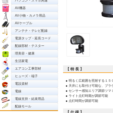
パソコン・スマホ関連
AV機器
AV小物・カメラ用品
AVケーブル
アンテナ・テレビ配線
電源タップ・延長コード
配線部材・テスター
理美容・健康
生活家電
エアコン工事部材
【 特 長 】
ヒューズ・端子
● 明るく広範囲を照射する１
電設資材
● 天井にも取付け可能な、ブラ
● センサー感知エリア調節ツ
電線
● ライト点灯時期が調節可能
電線支持・結束用品
● 点灯時間が調節可能
配線モール
【 仕 様 】