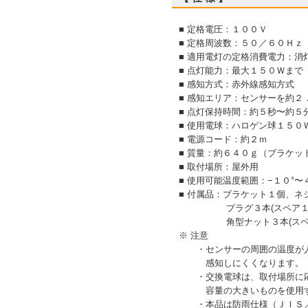
■ 定格電圧：１００Ｖ
■ 定格周波数：５０／６０Ｈｚ
■ 適用電灯の定格消費電力：
■ 点灯能力：最大１５０Ｗまで
■ 感知方式：赤外線感知方式
■ 感知エリア：センサーを約２
■ 点灯保持時間：約５秒〜約５
■ 使用電球：ハロゲン球１５０
■ 電源コード：約２ｍ
■ 質量：約６４０ｇ（ブラケッ
■ 取付場所：屋外用
■ 使用可能温度範囲：−１０°〜
■ 付属品：ブラケット１個、ネジ
プラグ３本(スペア１本)、
角型ナット３本(スペア１
※ 注意
・センサーの周囲の温度が人
感知しにくくなります。
・交換電球は、取付場所に応
容量の大きいものを使用する
・本品は防雨仕様（ＪＩＳ／