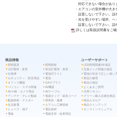
対応できない場合があり
・エアコンの室外機や大きな
設置しないで下さい。誤作
・光を受けやすい場所、ヘッ
設置しないで下さい。誤作
詳しくは取扱説明書をご確
商品情報
ユーザーサポート
照明器具
照明部材
LED照明関連5年保証
LED電球・直管
蛍光灯電球・直管
互換インク関連の保証
白熱球
電池式ライト
電池の安全で正しい使い
セキュリティ・防災用品
電池
商品の修理
オフィス機器
OAサプライ
商品の保証
パソコン・スマホ関連
AV機器
よくあるご質問
AV小物・カメラ用品
AVケーブル
汎用リモコン
アンテナ・テレビ配線
電源タップ・延長コード
グリーン購入法適合商品
配線部材・テスター
理美容・健康
商品カタログ
生活家電
エアコン工事部材
商品ラインアップ
ヒューズ・端子
電設資材
オンラインマニュアル
電線
電線支持・結束用品