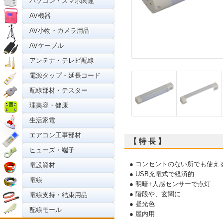
パソコン・スマホ関連
AV機器
AV小物・カメラ用品
AVケーブル
アンテナ・テレビ配線
電源タップ・延長コード
配線部材・テスター
理美容・健康
生活家電
エアコン工事部材
【 特 長 】
ヒューズ・端子
● コンセントのない所でも使え
電設資材
● USB充電式で経済的
電線
● 明暗+人感センサーで点灯
● 階段や、玄関に
電線支持・結束用品
● 昼光色
配線モール
● 屋内用