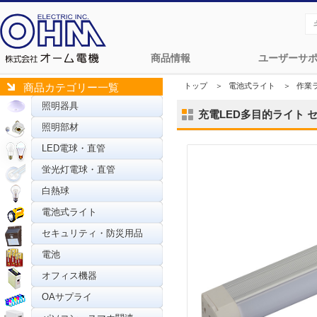
商品情報
ユーザーサ
トップ
＞
電池式ライト
＞
作業
商品カテゴリー一覧
照明器具
充電LED多目的ライト センサ
照明部材
LED電球・直管
蛍光灯電球・直管
白熱球
電池式ライト
セキュリティ・防災用品
電池
オフィス機器
OAサプライ