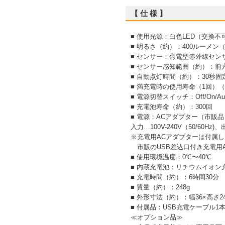
【 仕 様 】
■ 使用光源：白色LED（交換不
■ 明るさ（約）：400ルーメン（
■ センサー：焦電型赤外線セン
■ センサー感知範囲（約）：前方
■ 自動点灯時間（約）：30秒固
■ 満充電時の使用寿命（1回）（
■ 電源切替スイッチ：Off/On/Aut
■ 充電池寿命（約）：300回
■ 電源：ACアダプター（市販品
入力…100V-240V（50/60Hz)、
※充電用ACアダプターは付属
市販のUSB差込口付き充電用AC
■ 使用環境温度：0℃〜40℃
■ 内蔵充電池：リチウムイオン
■ 充電時間（約）：6時間30分
■ 質量（約）：248g
■ 外形寸法（約）：幅36×高さ2
■ 付属品：USB充電ケーブル
≪オプション品≫