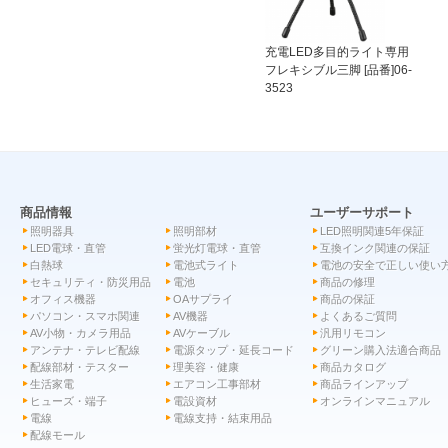
充電LED多目的ライト専用
フレキシブル三脚 [品番]06-
3523
商品情報
ユーザーサポート
照明器具
照明部材
LED照明関連5年保証
LED電球・直管
蛍光灯電球・直管
互換インク関連の保証
白熱球
電池式ライト
電池の安全で正しい使い
セキュリティ・防災用品
電池
商品の修理
オフィス機器
OAサプライ
商品の保証
パソコン・スマホ関連
AV機器
よくあるご質問
AV小物・カメラ用品
AVケーブル
汎用リモコン
アンテナ・テレビ配線
電源タップ・延長コード
グリーン購入法適合商品
配線部材・テスター
理美容・健康
商品カタログ
生活家電
エアコン工事部材
商品ラインアップ
ヒューズ・端子
電設資材
オンラインマニュアル
電線
電線支持・結束用品
配線モール