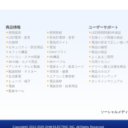
商品情報
ユーザーサポート
照明器具
照明部材
LED照明関連5年保証
LED電球・直管
蛍光灯電球・直管
互換インク関連の保証
白熱球
電池式ライト
電池の安全で正しい使い
セキュリティ・防災用品
電池
商品の修理
オフィス機器
OAサプライ
商品の保証
パソコン・スマホ関連
AV機器
よくあるご質問
AV小物・カメラ用品
AVケーブル
汎用リモコン
アンテナ・テレビ配線
電源タップ・延長コード
グリーン購入法適合商品
配線部材・テスター
理美容・健康
商品カタログ
生活家電
エアコン工事部材
商品ラインアップ
ヒューズ・端子
電設資材
オンラインマニュアル
電線
電線支持・結束用品
配線モール
ソーシャルメデ
Copyright© 2012-2025 OHM ELECTRIC INC. All Rights Reserved.