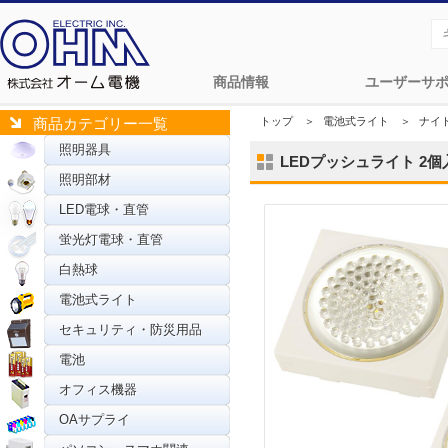
商品情報
ユーザーサ
トップ
＞
電池式ライト
＞
ナイ
商品カテゴリー一覧
照明器具
LEDプッシュライト 2個入 
照明部材
LED電球・直管
蛍光灯電球・直管
白熱球
電池式ライト
セキュリティ・防災用品
電池
オフィス機器
OAサプライ