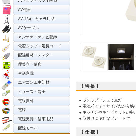
パソコン・スマホ関連
AV機器
AV小物・カメラ用品
AVケーブル
アンテナ・テレビ配線
電源タップ・延長コード
配線部材・テスター
理美容・健康
生活家電
エアコン工事部材
【 特 長 】
ヒューズ・端子
● ワンップッシュで点灯
電設資材
● 電池式でミニサイズだから狭
電線
● キッチンやキャビネットの
● 取付けに便利なプレート付
電線支持・結束用品
配線モール
【 仕 様 】