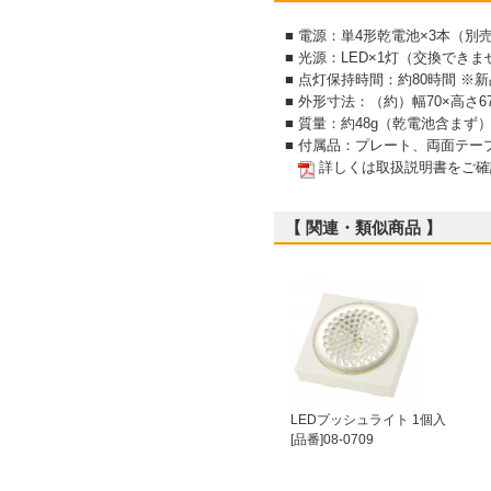
■ 電源：単4形乾電池×3本（別
■ 光源：LED×1灯（交換できま
■ 点灯保持時間：約80時間 
■ 外形寸法：（約）幅70×高さ67
■ 質量：約48g（乾電池含まず
■ 付属品：プレート、両面テー
詳しくは取扱説明書をご確
【 関連・類似商品 】
LEDプッシュライト 1個入
[品番]08-0709