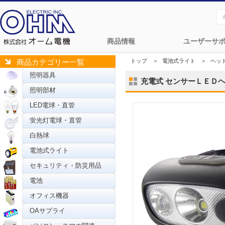
商品情報
ユーザーサ
トップ
＞
電池式ライト
＞
ヘッ
商品カテゴリー一覧
照明器具
充電式 センサーＬＥＤヘッド
照明部材
LED電球・直管
蛍光灯電球・直管
白熱球
電池式ライト
セキュリティ・防災用品
電池
オフィス機器
OAサプライ