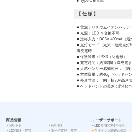
● Type-C充電式
【 仕 様 】
■ 電源：リチウムイオンバッテリー
■ 光源：LED ※交換不可
■ 定格入力：DC5V 400mA（
■ 点灯モード（光束・連続点灯時間
滿充電時
■ 保護等級：IPX3（防雨形）
■ 充電時間：約1時間（満充電ま
■ 人感センサー感知範囲：（約）
■ 本体質量：約46g（ヘッドバ
■ 外形寸法：（約）幅70×高さ40
■ ヘッドバンドの長さ：約41c
商品情報
ユーザーサポート
照明器具
照明部材
LED照明関連5年保証
LED電球・直管
蛍光灯電球・直管
互換インク関連の保証