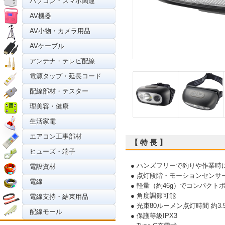
パソコン・スマホ関連
AV機器
AV小物・カメラ用品
AVケーブル
アンテナ・テレビ配線
電源タップ・延長コード
配線部材・テスター
理美容・健康
生活家電
エアコン工事部材
【 特 長 】
ヒューズ・端子
● ハンズフリーで釣りや作業時
電設資材
● 点灯段階・モーションセンサ
電線
● 軽量（約46g）でコンパクト
● 角度調節可能
電線支持・結束用品
● 光束80ルーメン点灯時間 約3.5
配線モール
● 保護等級IPX3