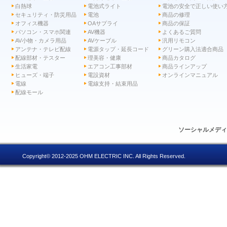
白熱球
電池式ライト
電池の安全で正しい使い
セキュリティ・防災用品
電池
商品の修理
オフィス機器
OAサプライ
商品の保証
パソコン・スマホ関連
AV機器
よくあるご質問
AV小物・カメラ用品
AVケーブル
汎用リモコン
アンテナ・テレビ配線
電源タップ・延長コード
グリーン購入法適合商品
配線部材・テスター
理美容・健康
商品カタログ
生活家電
エアコン工事部材
商品ラインアップ
ヒューズ・端子
電設資材
オンラインマニュアル
電線
電線支持・結束用品
配線モール
ソーシャルメデ
Copyright© 2012-2025 OHM ELECTRIC INC. All Rights Reserved.