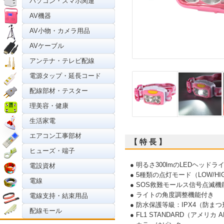
パソコン・スマホ関連
AV機器
AV小物・カメラ用品
AVケーブル
アンテナ・テレビ配線
電源タップ・延長コード
配線部材・テスター
理美容・健康
生活家電
エアコン工事部材
【 特 長 】
ヒューズ・端子
● 明るさ300lmのLEDヘッドラ
電設資材
● 5種類の点灯モード（LOW/HIG
電線
● SOS救難モールス信号点滅機
● ライトの角度調整機能付き
電線支持・結束用品
● 防水保護等級：IPX4（防まつ
配線モール
● FL1 STANDARD（アメリカ A