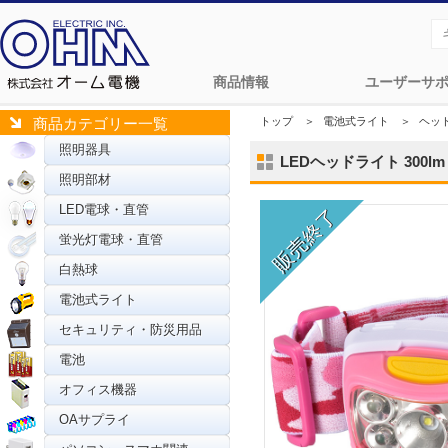
商品情報
ユーザーサ
トップ
＞
電池式ライト
＞
ヘッ
商品カテゴリー一覧
照明器具
LEDヘッドライト 300lm 
照明部材
LED電球・直管
蛍光灯電球・直管
白熱球
電池式ライト
セキュリティ・防災用品
電池
オフィス機器
OAサプライ