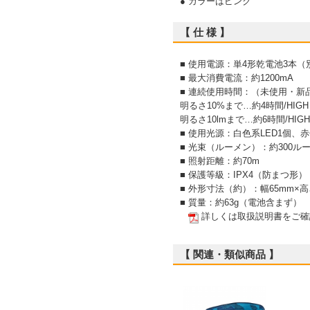
● カラーはピンク
【 仕 様 】
■ 使用電源：単4形乾電池3本（
■ 最大消費電流：約1200mA
■ 連続使用時間：（未使用・新
明るさ10%まで…約4時間/HI
明るさ10lmまで…約6時間/HI
■ 使用光源：白色系LED1個、赤
■ 光束（ルーメン）：約300ル
■ 照射距離：約70m
■ 保護等級：IPX4（防まつ形）
■ 外形寸法（約）：幅65mm×
■ 質量：約63g（電池含まず）
詳しくは取扱説明書をご確
【 関連・類似商品 】