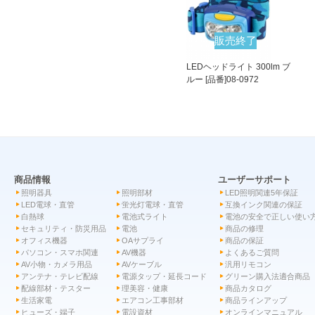
販売終了
LEDヘッドライト 300lm ブ
ルー [品番]08-0972
商品情報
ユーザーサポート
照明器具
照明部材
LED照明関連5年保証
LED電球・直管
蛍光灯電球・直管
互換インク関連の保証
白熱球
電池式ライト
電池の安全で正しい使い
セキュリティ・防災用品
電池
商品の修理
オフィス機器
OAサプライ
商品の保証
パソコン・スマホ関連
AV機器
よくあるご質問
AV小物・カメラ用品
AVケーブル
汎用リモコン
アンテナ・テレビ配線
電源タップ・延長コード
グリーン購入法適合商品
配線部材・テスター
理美容・健康
商品カタログ
生活家電
エアコン工事部材
商品ラインアップ
ヒューズ・端子
電設資材
オンラインマニュアル