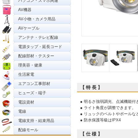
パソコン・スマホ関連
AV機器
AV小物・カメラ用品
AVケーブル
アンテナ・テレビ配線
電源タップ・延長コード
配線部材・テスター
理美容・健康
生活家電
エアコン工事部材
【 特 長 】
ヒューズ・端子
● 明るさ強弱調光、点滅機能付
電設資材
● ライト角度が調整できます。
電線
● リュックのベルトやポールな
● 防水保護等級はIPX4
電線支持・結束用品
配線モール
【 仕 様 】