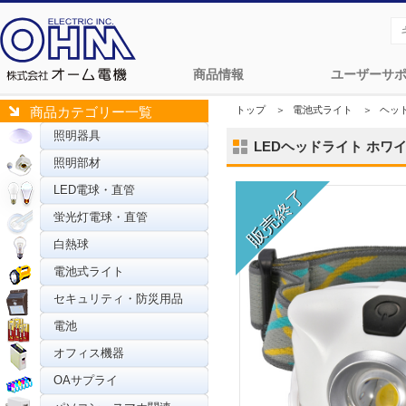
商品情報
ユーザーサ
トップ
＞
電池式ライト
＞
ヘッ
商品カテゴリー一覧
照明器具
LEDヘッドライト ホワイト 
照明部材
LED電球・直管
蛍光灯電球・直管
白熱球
電池式ライト
セキュリティ・防災用品
電池
オフィス機器
OAサプライ