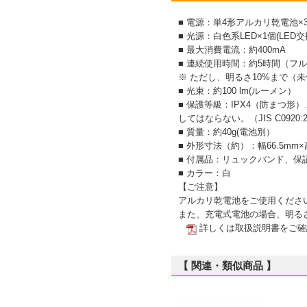
■ 電源：単4形アルカリ乾電池×
■ 光源：白色系LED×1個(LED
■ 最大消費電流：約400mA
■ 連続使用時間：約5時間（フ
※ ただし、明るさ10%まで（
■ 光束：約100 lm(ルーメン）
■ 保護等級：IPX4（防まつ
してはならない。（JIS C0920:
■ 質量：約40g(電池別）
■ 外形寸法（約）：幅66.5mm
■ 付属品：リュックバンド、保
■ カラー：白
【ご注意】
アルカリ乾電池をご使用くださ
また、充電式電池の場合、明る
詳しくは取扱説明書をご確
【 関連・類似商品 】