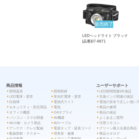
販売終了
LEDヘッドライト ブラック
[品番]07-8871
商品情報
ユーザーサポート
照明器具
照明部材
LED照明関連5年保証
LED電球・直管
蛍光灯電球・直管
互換インク関連の保証
白熱球
電池式ライト
電池の安全で正しい使い
セキュリティ・防災用品
電池
商品の修理
オフィス機器
OAサプライ
商品の保証
パソコン・スマホ関連
AV機器
よくあるご質問
AV小物・カメラ用品
AVケーブル
汎用リモコン
アンテナ・テレビ配線
電源タップ・延長コード
グリーン購入法適合商品
配線部材・テスター
理美容・健康
商品カタログ
生活家電
エアコン工事部材
商品ラインアップ