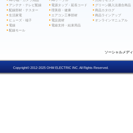
AV小物・カメラ用品
AVケーブル
汎用リモコン
アンテナ・テレビ配線
電源タップ・延長コード
グリーン購入法適合商品
配線部材・テスター
理美容・健康
商品カタログ
生活家電
エアコン工事部材
商品ラインアップ
ヒューズ・端子
電設資材
オンラインマニュアル
電線
電線支持・結束用品
配線モール
ソーシャルメデ
Copyright© 2012-2025 OHM ELECTRIC INC. All Rights Reserved.