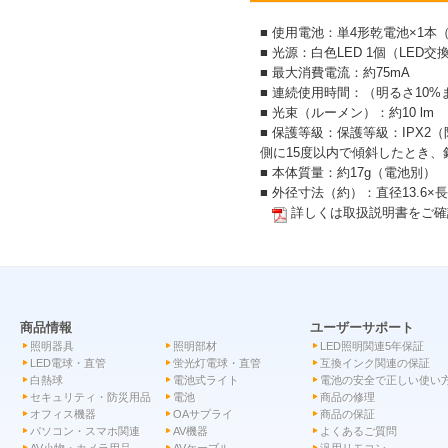
■ 使用電池：単4形乾電池×1本
■ 光源：白色LED 1個（LED交
■ 最大消費電流：約75mA
■ 連続使用時間：（明るさ10
■ 光束（ルーメン）：約10 lm
■ 保護等級：保護等級：IPX
側に15度以内で傾斜したとき、鉛
■ 本体質量：約17g（電池別）
■ 外径寸法（約）：直径13.6×
詳しくは取扱説明書をご確
商品情報
ユーザーサポート
照明器具
照明部材
LED照明関連5年保証
LED電球・直管
蛍光灯電球・直管
互換インク関連の保証
白熱球
電池式ライト
電池の安全で正しい使い
セキュリティ・防災用品
電池
商品の修理
オフィス機器
OAサプライ
商品の保証
パソコン・スマホ関連
AV機器
よくあるご質問