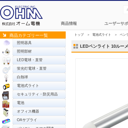
商品情報
ユーザーサ
トップ
＞
電池式ライト
＞
ペン
商品カテゴリー一覧
照明器具
LEDペンライト 10ルーメン
照明部材
LED電球・直管
蛍光灯電球・直管
白熱球
電池式ライト
セキュリティ・防災用品
電池
オフィス機器
OAサプライ