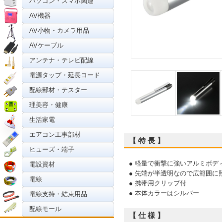
パソコン・スマホ関連
AV機器
AV小物・カメラ用品
AVケーブル
アンテナ・テレビ配線
電源タップ・延長コード
配線部材・テスター
理美容・健康
生活家電
エアコン工事部材
【 特 長 】
ヒューズ・端子
● 軽量で衝撃に強いアルミボデ
電設資材
● 先端が半透明なので広範囲に
電線
● 携帯用クリップ付
● 本体カラーはシルバー
電線支持・結束用品
配線モール
【 仕 様 】