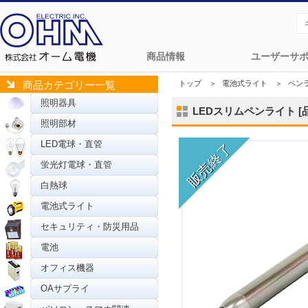
商品情報
ユーザーサ
トップ
＞
電池式ライト
＞
ペン
商品カテゴリー一覧
照明器具
LEDスリムペンライト [品番
照明部材
LED電球・直管
蛍光灯電球・直管
白熱球
電池式ライト
セキュリティ・防災用品
電池
オフィス機器
OAサプライ