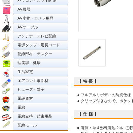
パソコン・スマホ関連
AV機器
AV小物・カメラ用品
AVケーブル
アンテナ・テレビ配線
電源タップ・延長コード
配線部材・テスター
理美容・健康
生活家電
エアコン工事部材
【 特 長 】
ヒューズ・端子
● フルアルミボディの防滴仕
電設資材
● クリップ付きなので、ポケッ
電線
【 仕 様 】
電線支持・結束用品
配線モール
■ 電源：単４形乾電池２本（別