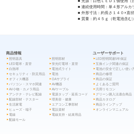
■ 光源：白色ＬＥＤ１個使用（
■ 連続使用時間：単４形アルカ
■ 外形寸法：約長さ１４０×直
■ 質量：約４５ｇ（乾電池含む
商品情報
ユーザーサポート
照明器具
照明部材
LED照明関連5年保証
LED電球・直管
蛍光灯電球・直管
互換インク関連の保証
白熱球
電池式ライト
電池の安全で正しい使い
セキュリティ・防災用品
電池
商品の修理
オフィス機器
OAサプライ
商品の保証
パソコン・スマホ関連
AV機器
よくあるご質問
AV小物・カメラ用品
AVケーブル
汎用リモコン
アンテナ・テレビ配線
電源タップ・延長コード
グリーン購入法適合商品
配線部材・テスター
理美容・健康
商品カタログ
生活家電
エアコン工事部材
商品ラインアップ
ヒューズ・端子
電設資材
オンラインマニュアル
電線
電線支持・結束用品
配線モール