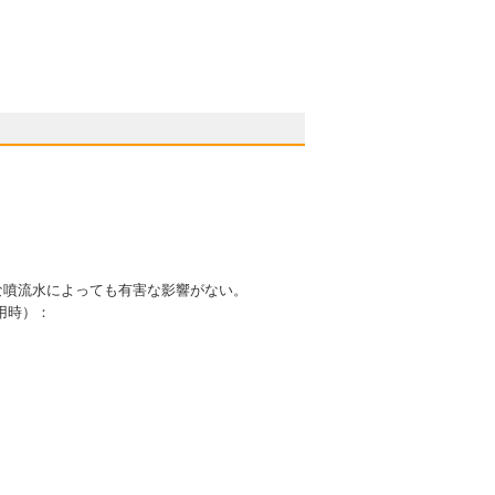
る強力な噴流水によっても有害な影響がない。
用時）：