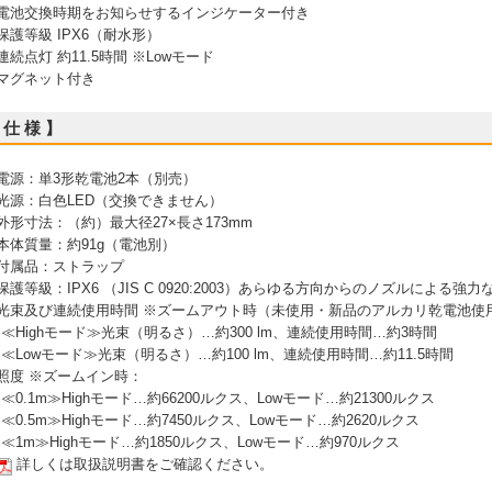
 電池交換時期をお知らせするインジケーター付き
 保護等級 IPX6（耐水形）
 連続点灯 約11.5時間 ※Lowモード
 マグネット付き
 仕 様 】
 電源：単3形乾電池2本（別売）
 光源：白色LED（交換できません）
 外形寸法：（約）最大径27×長さ173mm
 本体質量：約91g（電池別）
 付属品：ストラップ
 保護等級：IPX6 （JIS C 0920:2003）あらゆる方向からのノズルによ
 光束及び連続使用時間 ※ズームアウト時（未使用・新品のアルカリ乾電池使
 ≪Highモード≫光束（明るさ）…約300 lm、連続使用時間…約3時間
 ≪Lowモード≫光束（明るさ）…約100 lm、連続使用時間…約11.5時間
 照度 ※ズームイン時：
 ≪0.1m≫Highモード…約66200ルクス、Lowモード…約21300ルクス
 ≪0.5m≫Highモード…約7450ルクス、Lowモード…約2620ルクス
 ≪1m≫Highモード…約1850ルクス、Lowモード…約970ルクス
詳しくは取扱説明書をご確認ください。