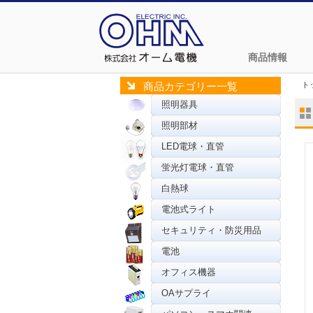
商品情報
ト
商品カテゴリー一覧
照明器具
照明部材
LED電球・直管
蛍光灯電球・直管
白熱球
電池式ライト
セキュリティ・防災用品
電池
オフィス機器
OAサプライ