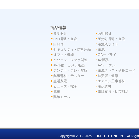
商品情報
照明器具
照明部材
LED電球・直管
蛍光灯電球・直管
白熱球
電池式ライト
セキュリティ・防災用品
電池
オフィス機器
OAサプライ
パソコン・スマホ関連
AV機器
AV小物・カメラ用品
AVケーブル
アンテナ・テレビ配線
電源タップ・延長コード
配線部材・テスター
理美容・健康
生活家電
エアコン工事部材
ヒューズ・端子
電設資材
電線
電線支持・結束用品
配線モール
Copyright© 2012-2025 OHM ELECTRIC INC. All Right