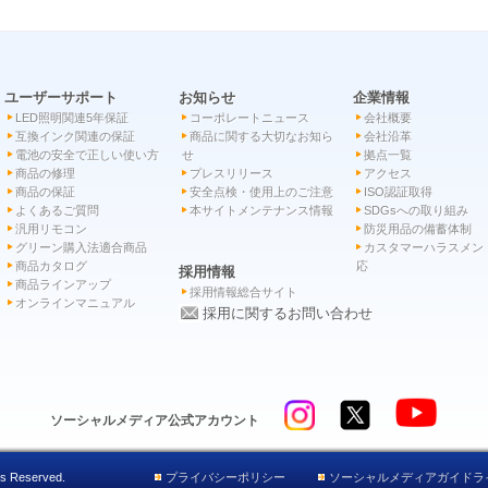
ユーザーサポート
お知らせ
企業情報
LED照明関連5年保証
コーポレートニュース
会社概要
互換インク関連の保証
商品に関する大切なお知ら
会社沿革
電池の安全で正しい使い方
せ
拠点一覧
商品の修理
プレスリリース
アクセス
商品の保証
安全点検・使用上のご注意
ISO認証取得
よくあるご質問
本サイトメンテナンス情報
SDGsへの取り組み
汎用リモコン
防災用品の備蓄体制
グリーン購入法適合商品
カスタマーハラスメン
商品カタログ
応
採用情報
商品ラインアップ
採用情報総合サイト
オンラインマニュアル
採用に関するお問い合わせ
ソーシャルメディア公式アカウント
s Reserved.
プライバシーポリシー
ソーシャルメディアガイドラ