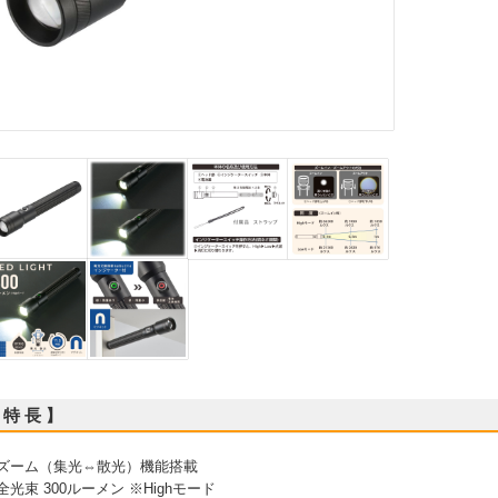
 特 長 】
 ズーム（集光⇔散光）機能搭載
 全光束 300ルーメン ※Highモード