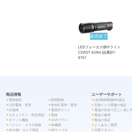
販売終了
LEDフォーカス懐中ライト
COAST 410lm [品番]07-
8767
商品情報
ユーザーサポート
照明器具
照明部材
LED照明関連5年保証
LED電球・直管
蛍光灯電球・直管
互換インク関連の保証
白熱球
電池式ライト
電池の安全で正しい使い
セキュリティ・防災用品
電池
商品の修理
オフィス機器
OAサプライ
商品の保証
パソコン・スマホ関連
AV機器
よくあるご質問
AV小物・カメラ用品
AVケーブル
汎用リモコン