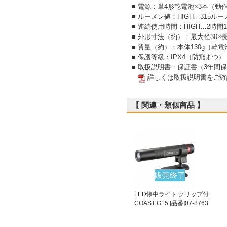
■ 電源：単4形乾電池×3本（
■ ルーメン値：HIGH…315ルー
■ 連続使用時間：HIGH…2時間1
■ 外形寸法（約）：最大径30×長
■ 質量（約）：本体130g（乾
■ 保護等級：IPX4（防飛まつ）
■ 取扱説明書・保証書（3年間
詳しくは取扱説明書をご確
【 関連・類似商品 】
販売終了
LED懐中ライト クリップ付
COAST G15 [品番]07-8763