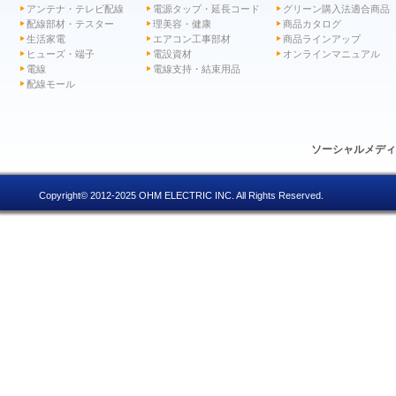
アンテナ・テレビ配線
電源タップ・延長コード
グリーン購入法適合商品
配線部材・テスター
理美容・健康
商品カタログ
生活家電
エアコン工事部材
商品ラインアップ
ヒューズ・端子
電設資材
オンラインマニュアル
電線
電線支持・結束用品
配線モール
ソーシャルメデ
Copyright© 2012-2025 OHM ELECTRIC INC. All Rights Reserved.