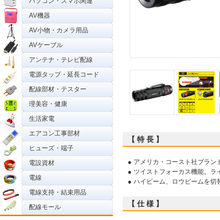
パソコン・スマホ関連
AV機器
AV小物・カメラ用品
AVケーブル
アンテナ・テレビ配線
電源タップ・延長コード
配線部材・テスター
理美容・健康
生活家電
エアコン工事部材
【 特 長 】
ヒューズ・端子
● アメリカ・コースト社ブラン
電設資材
● ツイストフォーカス機能。
電線
● ハイビーム、ロウビームを切
電線支持・結束用品
【 仕 様 】
配線モール