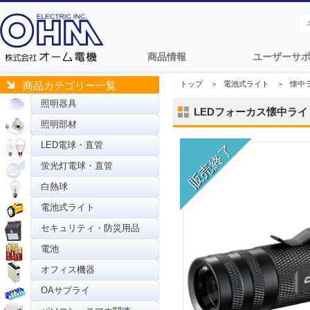
商品情報
ユーザーサ
トップ
＞
電池式ライト
＞
懐中
商品カテゴリー一覧
照明器具
LEDフォーカス懐中ライト CO
照明部材
LED電球・直管
蛍光灯電球・直管
白熱球
電池式ライト
セキュリティ・防災用品
電池
オフィス機器
OAサプライ