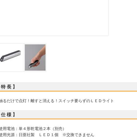
 特 長 】
 触るだけで点灯！離すと消える！スイッチ要らずのＬＥＤライト
 仕 様 】
 使用電池：単４形乾電池２本（別売）
 使用光源：日亜社製 ＬＥＤ１個 ※交換できません