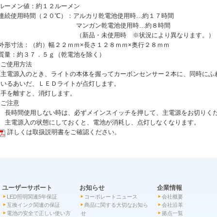
 ルーメン値：約１２ルーメン
 連続使用時間（２０℃）：アルカリ乾電池使用時…約１７時間
マンガン乾電池使用時…約８時間
（新品・未使用時 ※状況により異なります。）
 外形寸法：（約）幅２２ｍｍ×長さ１２８ｍｍ×奥行２８ｍｍ
 質量：約３７．５ｇ（乾電池を除く）
 ご使用方法
電源入のとき、ライトの本体を握ってカーボンセンサー２本に、同時にふ
るあいだ、ＬＥＤライトが点灯します。
を離すと、消灯します。
 ご注意
時間使用しない時は、必ずメインスイッチを押して、主電源をお切りく
電源入の状態にしておくと、電池が消耗し、点灯しなくなります。
詳しくは取扱説明書をご確認ください。
ユーザーサポート
お知らせ
企業情報
LED照明関連5年保証
コーポレートニュース
会社概要
互換インク関連の保証
商品に関する大切なお知ら
会社沿革
電池の安全で正しい使い方
せ
拠点一覧