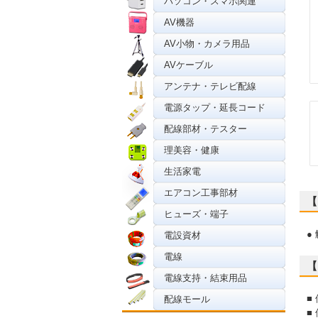
パソコン・スマホ関連
AV機器
AV小物・カメラ用品
AVケーブル
アンテナ・テレビ配線
電源タップ・延長コード
配線部材・テスター
理美容・健康
生活家電
エアコン工事部材
【
ヒューズ・端子
●
電設資材
電線
【
電線支持・結束用品
■
配線モール
■