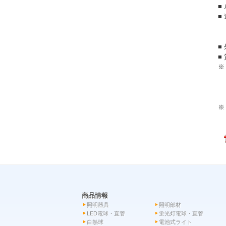
■
■
■
■
※
主
い
手
※
長
主
商品情報
照明器具
照明部材
LED電球・直管
蛍光灯電球・直管
白熱球
電池式ライト