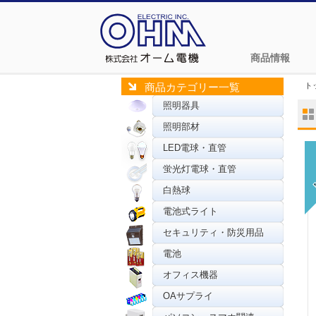
商品情報
ト
商品カテゴリー一覧
照明器具
照明部材
LED電球・直管
蛍光灯電球・直管
白熱球
電池式ライト
セキュリティ・防災用品
電池
オフィス機器
OAサプライ