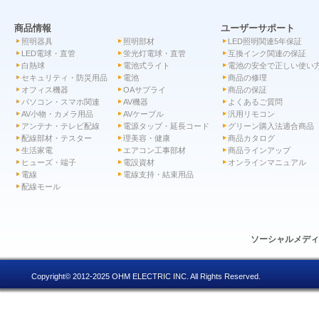
商品情報
ユーザーサポート
照明器具
照明部材
LED照明関連5年保証
LED電球・直管
蛍光灯電球・直管
互換インク関連の保証
白熱球
電池式ライト
電池の安全で正しい使い
セキュリティ・防災用品
電池
商品の修理
オフィス機器
OAサプライ
商品の保証
パソコン・スマホ関連
AV機器
よくあるご質問
AV小物・カメラ用品
AVケーブル
汎用リモコン
アンテナ・テレビ配線
電源タップ・延長コード
グリーン購入法適合商品
配線部材・テスター
理美容・健康
商品カタログ
生活家電
エアコン工事部材
商品ラインアップ
ヒューズ・端子
電設資材
オンラインマニュアル
電線
電線支持・結束用品
配線モール
ソーシャルメデ
Copyright© 2012-2025 OHM ELECTRIC INC. All Rights Reserved.