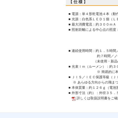
【 仕 様 】
■ 電源：単４形乾電池４本（動
■ 光源：白色系ＬＥＤ１個（Ｌ
■ 最大消費電流：約３００ｍＡ
■ 照射距離による中心点の照
約５０ｃｍ……
約１００ｃｍ…
約２００ｃｍ…
■ 連続使用時間：約１．５時間
約７時間／ノーマル
（未使用・新品のアル
■ 光束ｌｍ（ルーメン）：約３
※ 簡易的に本体照明部
■ ＪＩＳ／ＩＥＣ保護等級（
※ あらゆる方向からの飛まつ
■ 本体質量：約１２６ｇ（電池
■ 外形寸法（約）：外径３５．
詳しくは取扱説明書をご確