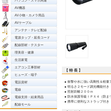
パソコン・スマホ関連
AV機器
AV小物・カメラ用品
AVケーブル
アンテナ・テレビ配線
電源タップ・延長コード
配線部材・テスター
理美容・健康
生活家電
エアコン工事部材
【 特 長 】
ヒューズ・端子
● 衝撃や水に強い高剛性＆軽量
電設資材
● 明るさ２モード調光機能付き
電線
● 照射距離２００ｍ
● 防水保護等級ＩＰＸ４（防ま
電線支持・結束用品
● 携帯に便利なストラップ付き
配線モール