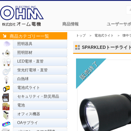
商品情報
ユーザーサ
トップ
＞
電池式ライト
＞
懐中
商品カテゴリー一覧
照明器具
SPARKLEDトーチライト 
照明部材
LED電球・直管
蛍光灯電球・直管
白熱球
電池式ライト
セキュリティ・防災用品
電池
オフィス機器
OAサプライ