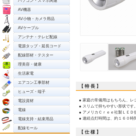
パソコン・スマホ関連
AV機器
AV小物・カメラ用品
AVケーブル
アンテナ・テレビ配線
電源タップ・延長コード
配線部材・テスター
理美容・健康
生活家電
エアコン工事部材
【 特 長 】
ヒューズ・端子
● 家庭の常備用はもちろん、
電設資材
● スリムで持ちやすい形状です
電線
● アメリカＣｒｅｅ社製ＬＥＤ
● 連続点灯時間は、約１６０時
電線支持・結束用品
配線モール
【 仕 様 】