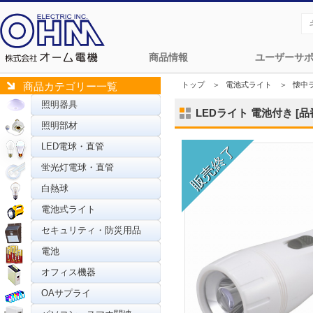
商品情報
ユーザーサ
トップ
＞
電池式ライト
＞
懐中
商品カテゴリー一覧
照明器具
LEDライト 電池付き [品番]
照明部材
LED電球・直管
蛍光灯電球・直管
白熱球
電池式ライト
セキュリティ・防災用品
電池
オフィス機器
OAサプライ