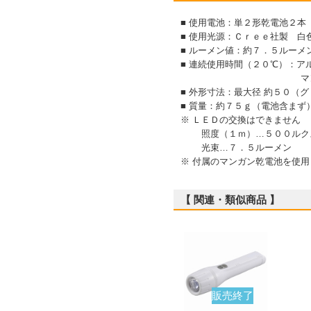
■ 使用電池：単２形乾電池２本
■ 使用光源：Ｃｒｅｅ社製 白
■ ルーメン値：約７．５ルーメ
■ 連続使用時間（２０℃）：ア
マンガン乾電池
■ 外形寸法：最大径 約５０（グ
■ 質量：約７５ｇ（電池含まず
※ ＬＥＤの交換はできません
照度（１ｍ）…５００ルク
光束…７．５ルーメン
※ 付属のマンガン乾電池を使
【 関連・類似商品 】
販売終了