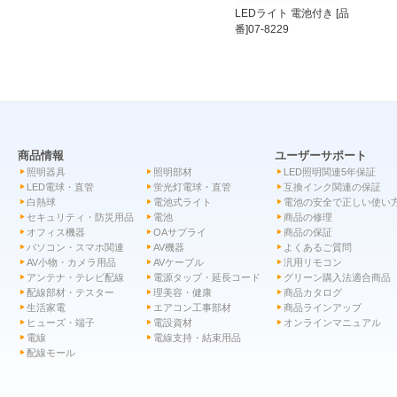
LEDライト 電池付き [品
番]07-8229
商品情報
ユーザーサポート
照明器具
照明部材
LED照明関連5年保証
LED電球・直管
蛍光灯電球・直管
互換インク関連の保証
白熱球
電池式ライト
電池の安全で正しい使い
セキュリティ・防災用品
電池
商品の修理
オフィス機器
OAサプライ
商品の保証
パソコン・スマホ関連
AV機器
よくあるご質問
AV小物・カメラ用品
AVケーブル
汎用リモコン
アンテナ・テレビ配線
電源タップ・延長コード
グリーン購入法適合商品
配線部材・テスター
理美容・健康
商品カタログ
生活家電
エアコン工事部材
商品ラインアップ
ヒューズ・端子
電設資材
オンラインマニュアル
電線
電線支持・結束用品
配線モール