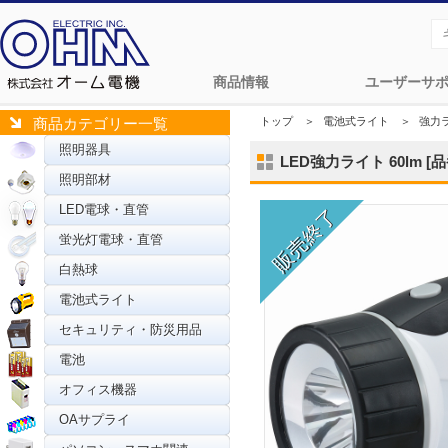
商品情報
ユーザーサ
トップ
＞
電池式ライト
＞
強力
商品カテゴリー一覧
照明器具
LED強力ライト 60lm [品番
照明部材
LED電球・直管
蛍光灯電球・直管
白熱球
電池式ライト
セキュリティ・防災用品
電池
オフィス機器
OAサプライ