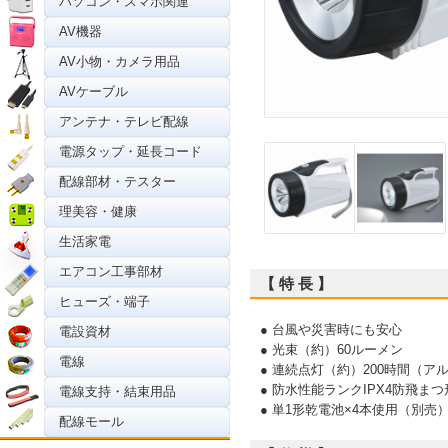
パソコン・スマホ関連
AV機器
AV小物・カメラ用品
AVケーブル
アンテナ・テレビ配線
電源タップ・延長コード
配線部材・テスター
理美容・健康
生活家電
エアコン工事部材
【 特 長 】
ヒューズ・端子
● 台風や災害時にも安心
電設資材
● 光束（約）60ルーメン
電線
● 連続点灯（約）200時間（
● 防水性能ランクIPX4防飛まつ
電線支持・結束用品
● 単1形乾電池×4本使用（別売
配線モール