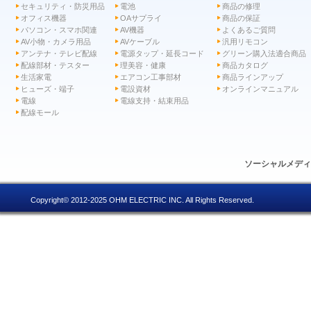
セキュリティ・防災用品
電池
商品の修理
オフィス機器
OAサプライ
商品の保証
パソコン・スマホ関連
AV機器
よくあるご質問
AV小物・カメラ用品
AVケーブル
汎用リモコン
アンテナ・テレビ配線
電源タップ・延長コード
グリーン購入法適合商品
配線部材・テスター
理美容・健康
商品カタログ
生活家電
エアコン工事部材
商品ラインアップ
ヒューズ・端子
電設資材
オンラインマニュアル
電線
電線支持・結束用品
配線モール
ソーシャルメデ
Copyright© 2012-2025 OHM ELECTRIC INC. All Rights Reserved.