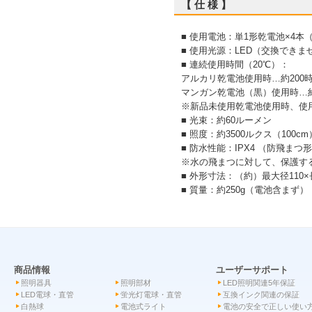
【 仕 様 】
■ 使用電池：単1形乾電池×4本
■ 使用光源：LED（交換できま
■ 連続使用時間（20℃）：
アルカリ乾電池使用時…約200
マンガン乾電池（黒）使用時…約
※新品未使用乾電池使用時、使
■ 光束：約60ルーメン
■ 照度：約3500ルクス（100cm
■ 防水性能：IPX4 （防飛まつ
※水の飛まつに対して、保護する等級。
■ 外形寸法：（約）最大径110×長
■ 質量：約250g（電池含まず）
商品情報
ユーザーサポート
照明器具
照明部材
LED照明関連5年保証
LED電球・直管
蛍光灯電球・直管
互換インク関連の保証
白熱球
電池式ライト
電池の安全で正しい使い